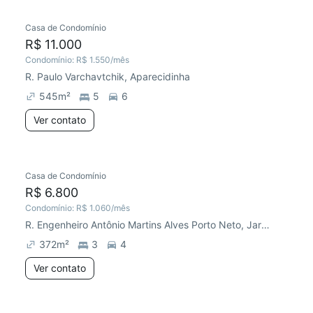
Casa de Condomínio
R$ 11.000
Condomínio:
R$ 1.550
/mês
R. Paulo Varchavtchik, Aparecidinha
545
m²
5
6
Ver contato
Casa de Condomínio
Chegou este mês
R$ 6.800
Condomínio:
R$ 1.060
/mês
R. Engenheiro Antônio Martins Alves Porto Neto, Jardim Vale do Lago Residencial
372
m²
3
4
Ver contato