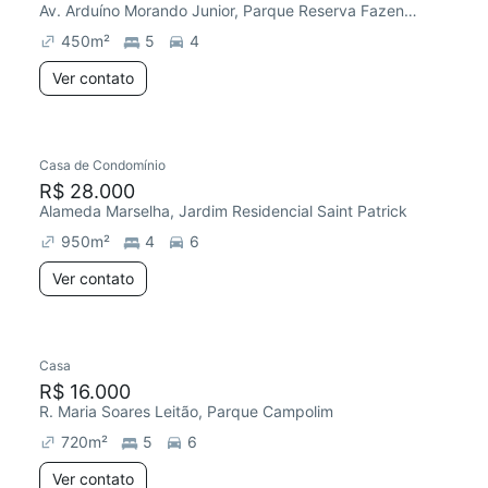
Av. Arduíno Morando Junior, Parque Reserva Fazenda Imperial
450
m²
5
4
Ver contato
Casa de Condomínio
Chegou há 6 dias
R$ 28.000
Alameda Marselha, Jardim Residencial Saint Patrick
950
m²
4
6
Ver contato
Casa
Chegou este mês
R$ 16.000
R. Maria Soares Leitão, Parque Campolim
720
m²
5
6
Ver contato