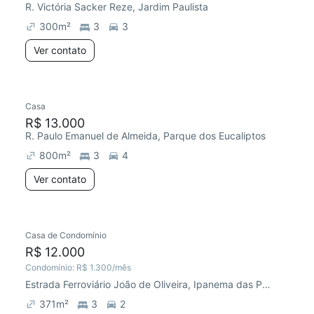
R. Victória Sacker Reze, Jardim Paulista
300
m²
3
3
Ver contato
Casa
R$ 13.000
R. Paulo Emanuel de Almeida, Parque dos Eucaliptos
800
m²
3
4
Ver contato
Casa de Condomínio
R$ 12.000
Condomínio:
R$ 1.300
/mês
Estrada Ferroviário João de Oliveira, Ipanema das Pedras
371
m²
3
2