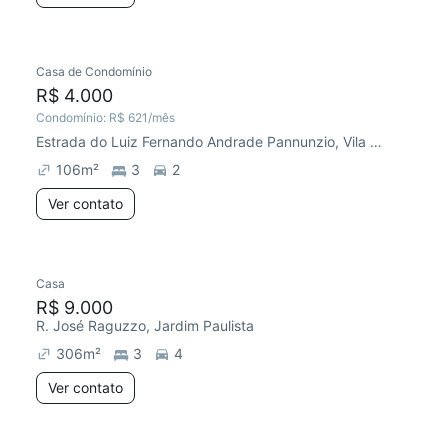
Casa de Condomínio
Chegou este mês
R$ 4.000
Condomínio:
R$ 621
/mês
Estrada do Luiz Fernando Andrade Pannunzio, Vila Rica
106
m²
3
2
Ver contato
Casa
Redecorar
Chegou este mês
R$ 9.000
R. José Raguzzo, Jardim Paulista
306
m²
3
4
Ver contato