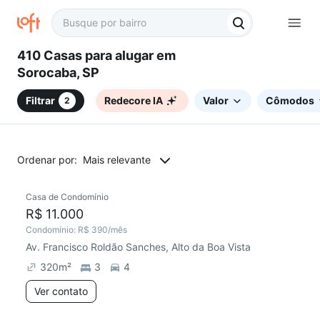
410 Casas para alugar em
Sorocaba, SP
Filtrar
Redecore IA
Valor
Cômodos
2
Ordenar por:
Mais relevante
Casa de Condomínio
Chegou este mês
R$ 11.000
Condomínio:
R$ 390
/mês
Av. Francisco Roldão Sanches, Alto da Boa Vista
320
m²
3
4
Ver contato