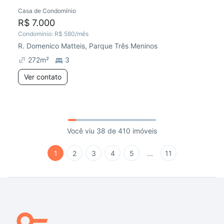
Casa de Condomínio
R$ 7.000
Condomínio:
R$ 580
/mês
R. Domenico Matteis, Parque Três Meninos
272
m²
3
Ver contato
Você viu 38 de 410 imóveis
1
2
3
4
5
...
11