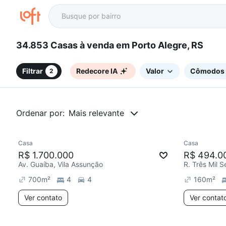
34.853 Casas à venda em Porto Alegre, RS
Filtrar
Redecore IA
Valor
Cômodos
2
Ordenar por:
Mais relevante
Casa
Casa
Chegou este mês
Redecor
R$ 1.700.000
R$ 494.0
Av. Guaíba, Vila Assunção
700
m²
4
4
160
m²
Ver contato
Ver contat