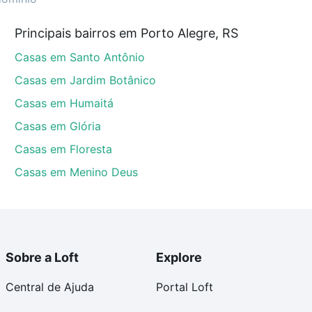
0 e com nossas opções de financiamento imobiliário as
Principais bairros em Porto Alegre, RS
e compra, veja em nosso portal
quanto custa comprar
Casas em Santo Antônio
om você até as chaves.
Casas em Jardim Botânico
Casas em Humaitá
Casas em Glória
Casas em Floresta
Casas em Menino Deus
Sobre a Loft
Explore
Central de Ajuda
Portal Loft