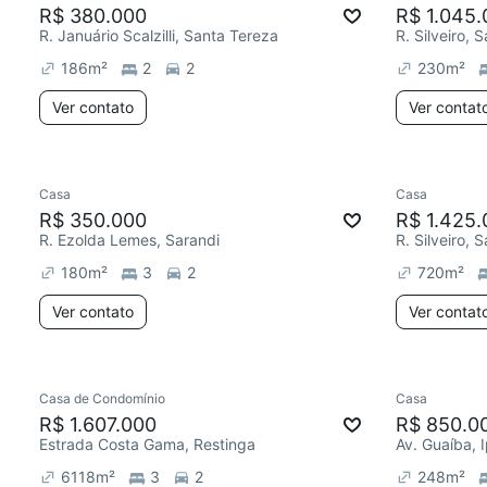
R$ 380.000
R$ 1.045.
R. Januário Scalzilli, Santa Tereza
R. Silveiro, 
186
m²
2
2
230
m²
Ver contato
Ver contat
Casa
Casa
R$ 350.000
R$ 1.425.
R. Ezolda Lemes, Sarandi
R. Silveiro, 
180
m²
3
2
720
m²
Ver contato
Ver contat
Casa de Condomínio
Casa
R$ 1.607.000
R$ 850.0
Estrada Costa Gama, Restinga
Av. Guaíba,
6118
m²
3
2
248
m²