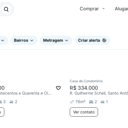
Comprar
Aluga
Bairros
Metragem
Criar alerta
Casa de Condomínio
ar
Redecorar
00
R$ 334.000
R. Três Mil Setecentos e Quarenta e Oito, Agronomia
R. Guilherme Schell, Santo Ant
3
2
76
m²
2
1
o
Ver contato