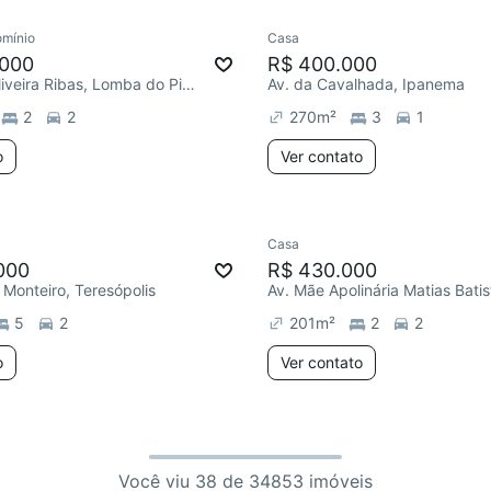
mínio
Casa
.000
R$ 400.000
R. Alda de Oliveira Ribas, Lomba do Pinheiro
Av. da Cavalhada, Ipanema
2
2
270
m²
3
1
o
Ver contato
Casa
000
R$ 430.000
 Monteiro, Teresópolis
5
2
201
m²
2
2
o
Ver contato
Você viu 38 de 34853 imóveis