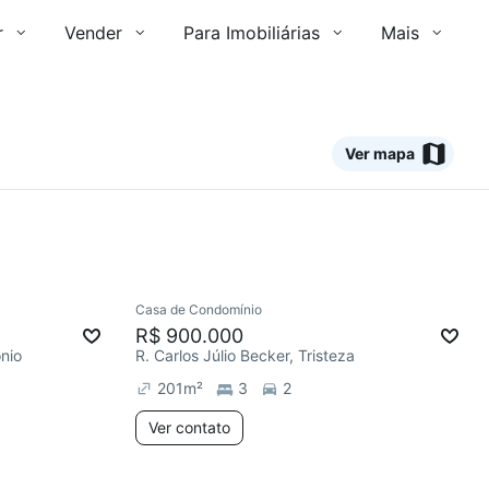
r
Vender
Para Imobiliárias
Mais
Ver mapa
Ver
Casa de Condomínio
Redecorar
R$ 900.000
ônio
R. Carlos Júlio Becker, Tristeza
201
m²
3
2
Ver contato