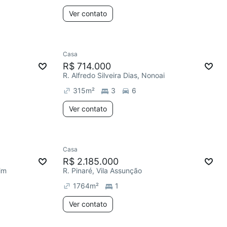
Ver contato
Casa
R$ 714.000
R. Alfredo Silveira Dias, Nonoai
315
m²
3
6
Ver contato
Casa
R$ 2.185.000
im
R. Pinaré, Vila Assunção
1764
m²
1
Ver contato