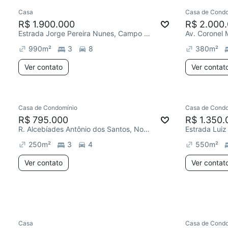
Casa
Casa de Condo
Redecorar
Redecor
R$ 1.900.000
R$ 2.000
Estrada Jorge Pereira Nunes, Campo Novo
Av. Coronel
990
m²
3
8
380
m²
Ver contato
Ver contat
Casa de Condomínio
Casa de Condo
Redecorar
Chegou este mês
R$ 795.000
R$ 1.350.
R. Alcebíades Antônio dos Santos, Nonoai
Estrada Luiz 
250
m²
3
4
550
m²
Ver contato
Ver contat
Casa
Casa de Condo