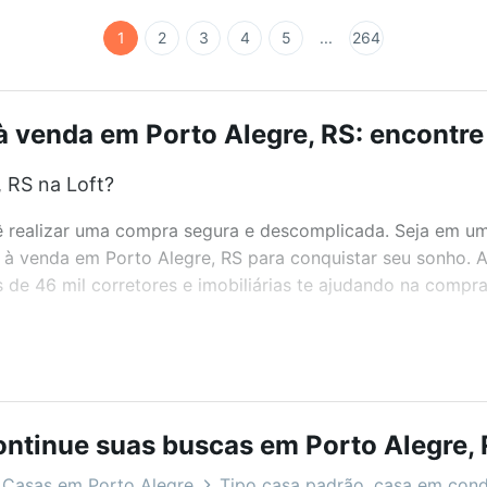
1
2
3
4
5
...
264
à venda em Porto Alegre, RS: encontre 
 RS na Loft?
realizar uma compra segura e descomplicada. Seja em um b
as à venda em Porto Alegre, RS para conquistar seu sonho.
de 46 mil corretores e imobiliárias te ajudando na compra
bairros e até condomínios favoritos. Você também pode usa
com o preço, metragem e comodidades, como piscina, aca
Loft.
ntinue suas buscas em Porto Alegre,
 RS?
Casas em Porto Alegre
Tipo casa padrão, casa em con