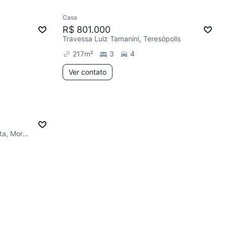
Casa
R$ 801.000
Travessa Luiz Tamanini, Teresópolis
217
m²
3
4
Ver contato
Av. Mãe Apolinária Matias Batista, Morro Santana