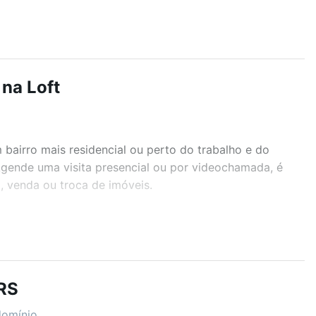
na Loft
airro mais residencial ou perto do trabalho e do
 Agende uma visita presencial ou por videochamada, é
, venda ou troca de imóveis.
r os filtros como quantidade de quartos, suítes, com
demia, salão de festas ou área verde e encontrar
 RS
domínio