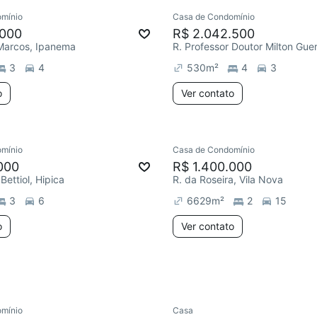
mínio
Casa de Condomínio
ar
Redecorar
.000
R$ 2.042.500
 Marcos, Ipanema
3
4
530
m²
4
3
o
Ver contato
mínio
Casa de Condomínio
000
R$ 1.400.000
Bettiol, Hipica
R. da Roseira, Vila Nova
3
6
6629
m²
2
15
o
Ver contato
mínio
Casa