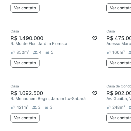
Ver contato
Ver contat
Casa
Casa
R$ 1.490.000
R$ 475.0
R. Monte Flor, Jardim Floresta
850
m²
4
5
160
m²
Ver contato
Ver contat
Casa
Casa de Condo
R$ 1.092.500
R$ 902.0
R. Menachem Begin, Jardim Itu-Sabará
Av. Guaíba, 
421
m²
3
3
248
m²
Ver contato
Ver contat