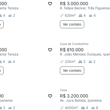
000
R$ 3.000.000
Santa Tereza
R. Felipe Becker, Três Figueiras
4
2
620
m²
4
4
o
Ver contato
Casa de Condomínio
000
R$ 810.000
Santa Tereza
R. João Mendes Ouriques, Ipa
4
4
225
m²
3
2
o
Ver contato
Casa
00
R$ 3.200.000
 Ipanema
Av. Juca Batista, Ipanema
3
2
4000
m²
4
6