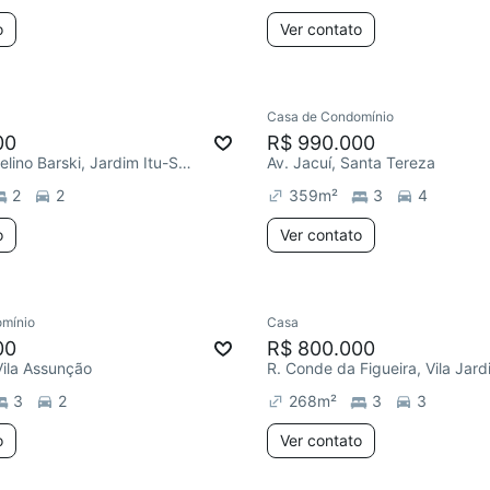
o
Ver contato
Casa de Condomínio
00
R$ 990.000
Acesso Marcelino Barski, Jardim Itu-Sabará
Av. Jacuí, Santa Tereza
2
2
359
m²
3
4
o
Ver contato
mínio
Casa
00
R$ 800.000
Vila Assunção
R. Conde da Figueira, Vila Jard
3
2
268
m²
3
3
o
Ver contato