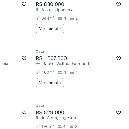
R$ 830.000
R. Pasteur, Ipanema
344
m²
4
2
Ver contato
Casa
R$ 1.007.000
nema
Av. Rachel Wolfrid, Farroupilha
400
m²
4
4
Ver contato
Casa
R$ 529.000
R. do Cerro, Lageado
190
m²
4
2