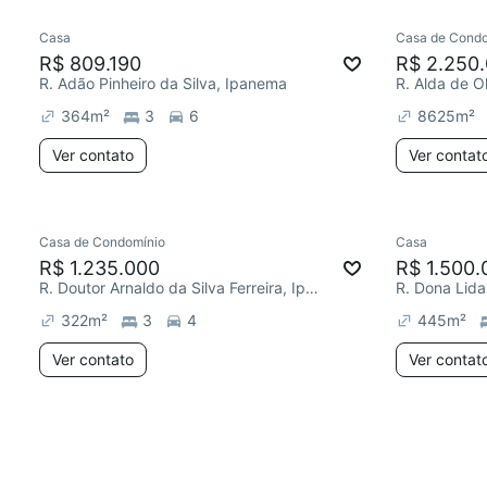
Casa
Casa de Condo
R$ 809.190
R$ 2.250
R. Adão Pinheiro da Silva, Ipanema
364
m²
3
6
8625
m²
Ver contato
Ver contat
Casa de Condomínio
Casa
R$ 1.235.000
R$ 1.500.
R. Doutor Arnaldo da Silva Ferreira, Ipanema
R. Dona Lida
322
m²
3
4
445
m²
Ver contato
Ver contat