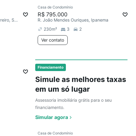
Ver
Casa de Condomínio
Redecorar
R$ 795.000
R. Professor Doutor Milton Guerreiro, Santa Tereza
R. João Mendes Ouriques, Ipanema
230
m²
3
2
Ver contato
Ver
Financiamento
Simule as melhores taxas
em um só lugar
Assessoria imobiliária grátis para o seu
financiamento.
Simular agora
Ver
Casa de Condomínio