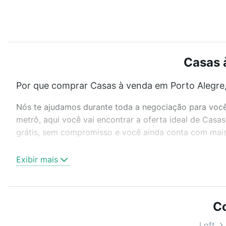
Casas 
Por que comprar Casas à venda em Porto Alegre,
Nós te ajudamos durante toda a negociação para você 
metrô, aqui você vai encontrar a oferta ideal de Cas
grátis, sem compromisso e você ainda conta com mais 
Como escolher um imóvel?
Exibir mais
Use barra de busca no topo para pesquisar por ruas, 
ou sem vaga de garagem para combinar perfeitamente 
Casas à venda em Porto Alegre, RS ideal para você na 
Co
Qual o preço de Casas à venda em Porto Alegre,
Loft