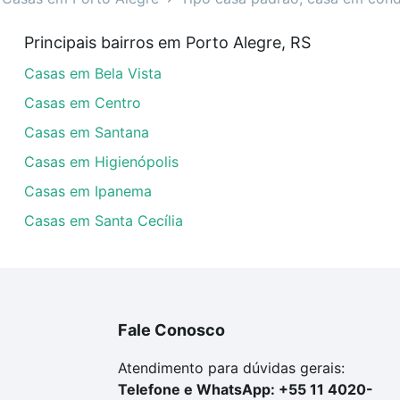
as à venda em Porto Alegre, RS que custam a partir de R$ 
Principais bairros em Porto Alegre, RS
a tem alguma dúvida dos custos envolvidos no processo d
Casas em Bela Vista
imóvel dos seus sonhos com segurança e conforto. Loft, c
Casas em Centro
Casas em Santana
Casas em Higienópolis
Casas em Ipanema
Casas em Santa Cecília
Fale Conosco
Atendimento para dúvidas gerais:
Telefone e WhatsApp: +55 11 4020-