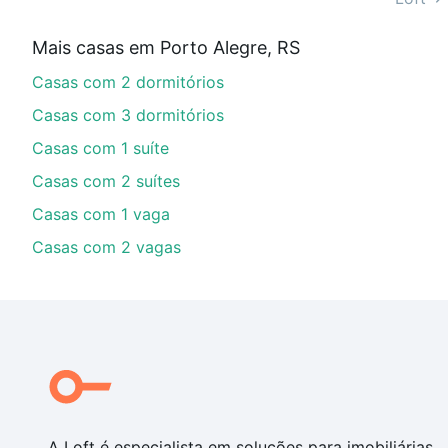
Aqui na Loft temos a oferta ideal para você, com Cas
Mais casas em Porto Alegre, RS
parcelas podem se adequar ao seu orçamento. Se aind
Casas com 2 dormitórios
um apartamento
e conte com a gente para comprar o 
Casas com 3 dormitórios
Casas com 1 suíte
Casas com 2 suítes
Casas com 1 vaga
Casas com 2 vagas
A Loft é especialista em soluções para imobiliárias,