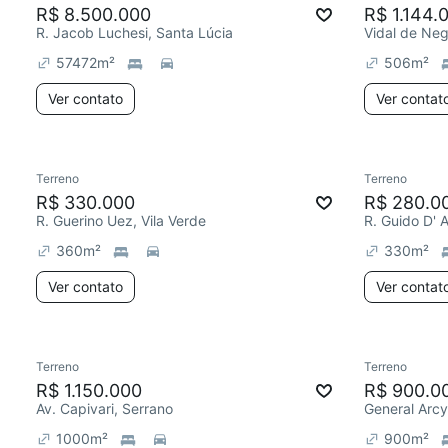
R$ 8.500.000
R$ 1.144.
R. Jacob Luchesi, Santa Lúcia
Vidal de Neg
57472
m²
506
m²
Ver contato
Ver contat
Terreno
Terreno
R$ 330.000
R$ 280.0
R. Guerino Uez, Vila Verde
R. Guido D' 
360
m²
330
m²
Ver contato
Ver contat
Terreno
Terreno
R$ 1.150.000
R$ 900.0
Av. Capivari, Serrano
1000
m²
900
m²