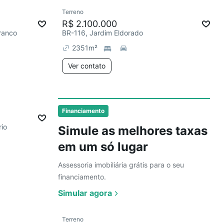
Ver
Terreno
Chegou este mês
R$ 2.100.000
Branco
BR-116, Jardim Eldorado
2351
m²
Ver contato
Ver
Financiamento
rio
Simule as melhores taxas
em um só lugar
Assessoria imobiliária grátis para o seu
financiamento.
Simular agora
Terreno