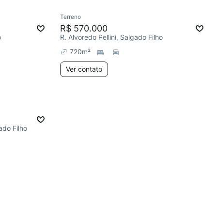
Terreno
R$ 570.000
o
R. Alvoredo Pellini, Salgado Filho
720
m²
Ver contato
ado Filho