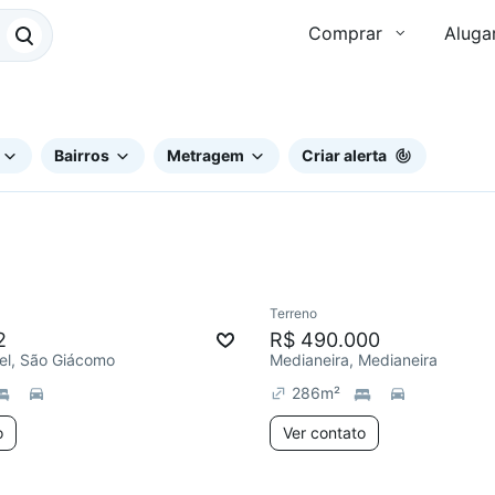
Comprar
Aluga
Bairros
Metragem
Criar alerta
Terreno
e mês
Chegou este mês
2
R$ 490.000
el, São Giácomo
Medianeira, Medianeira
286
m²
o
Ver contato