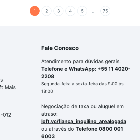
1
2
3
4
5
...
75
Fale Conosco
Atendimento para dúvidas gerais:
Telefone e WhatsApp: +55 11 4020-
2208
es
Segunda-feira a sexta-feira das 9:00 às
ft Mais
18:00
Negociação de taxa ou aluguel em
atraso:
3-012
loft.vc/fianca_inquilino_arealogada
ou através do
Telefone 0800 001
6003