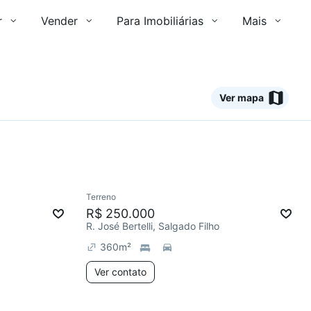
r
Vender
Para Imobiliárias
Mais
Ver mapa
Ver
Terreno
Chegou este mês
R$ 250.000
R. José Bertelli, Salgado Filho
360
m²
Ver contato