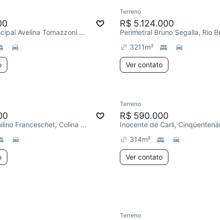
Terreno
e mês
Chegou este mês
00
R$ 5.124.000
Estrada Municipal Avelina Tomazzoni Piccoli, Monte Bérico
Perimetral Bruno Segalla, Rio 
3211
m²
o
Ver contato
Terreno
e mês
Chegou este mês
00
R$ 590.000
R. Padre Aquilino Franceschet, Colina Sorriso
Inocente de Carli, Cinqüentená
314
m²
o
Ver contato
Ver mais sobre o imóvel
Terreno