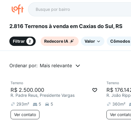
2.816 Terrenos à venda em Caxias do Sul, RS
Filtrar
Redecore IA
Valor
Cômodos
2
Ordenar por:
Mais relevante
Terreno
Terreno
Chegou este mês
Chegou est
R$ 2.500.000
R$ 176.14
R. Padre Reus, Presidente Vargas
R. João Ripp
293
m²
5
5
360
m²
Ver contato
Ver contat