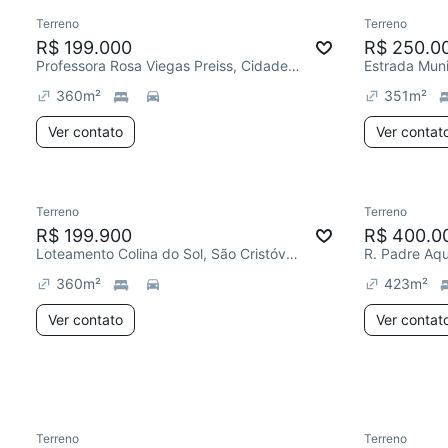
Terreno
Terreno
Chegou este mês
Chegou est
R$ 199.000
R$ 250.0
Professora Rosa Viegas Preiss, Cidade Nova
360
m²
351
m²
Ver contato
Ver contat
Terreno
Terreno
Chegou este mês
Chegou est
R$ 199.900
R$ 400.0
Loteamento Colina do Sol, São Cristóvão
360
m²
423
m²
Ver contato
Ver contat
Terreno
Terreno
Chegou este mês