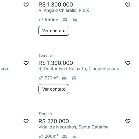
R$ 1.300.000
R. Ângelo Chiarello, Pio X
550
m²
Ver contato
Terreno
R$ 1.300.000
Zorzi
R. Doutor Félix Spinatto, Cinqüentenário
720
m²
Ver contato
Terreno
R$ 270.000
Vidal de Negreiros, Santa Catarina
200
m²