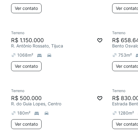
Ver contato
Ver contat
Terreno
Terreno
R$ 1.150.000
R$ 658.6
R. Antônio Rossato, Tijuca
Bento Osvald
1068
m²
753
m²
Ver contato
Ver contat
Terreno
Terreno
R$ 500.000
R$ 830.0
R. do Guia Lopes, Centro
180
m²
1280
m²
Ver contato
Ver contat