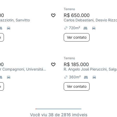
Terreno
00
R$ 650.000
azziotin, Sanvitto
Carlos Debastiani, Desvio Rizz
720
m²
o
Ver contato
Terreno
00
R$ 185.000
R. Monsenhor Compagnoni, Universitário
R. Angelo José Pieruccini, Salg
360
m²
o
Ver contato
Você viu 38 de 2816 imóveis