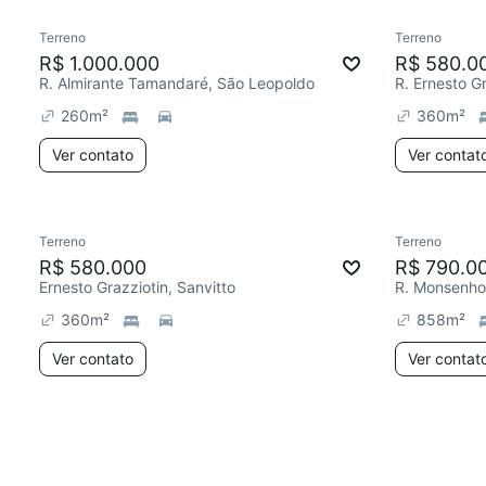
Terreno
Terreno
R$ 1.000.000
R$ 580.0
R. Almirante Tamandaré, São Leopoldo
R. Ernesto Gr
260
m²
360
m²
Ver contato
Ver contat
Terreno
Terreno
R$ 580.000
R$ 790.0
Ernesto Grazziotin, Sanvitto
360
m²
858
m²
Ver contato
Ver contat