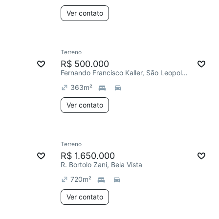
Ver contato
Terreno
R$ 500.000
Fernando Francisco Kaller, São Leopoldo
363
m²
Ver contato
Terreno
R$ 1.650.000
R. Bortolo Zani, Bela Vista
720
m²
Ver contato