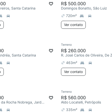
000
R$ 500.000
reiros, Santa Catarina
Domingos Bonatto, São Luiz
720
m²
o
Ver contato
Terreno
00
R$ 260.000
Andréa, Santa Catarina
R. José Carlos de Oliveira, De 
463
m²
o
Ver contato
Terreno
00
R$ 560.000
General Arcy da Rocha Nobrega, Jardim América
Aldo Locatelli, Petrópolis
335
m²