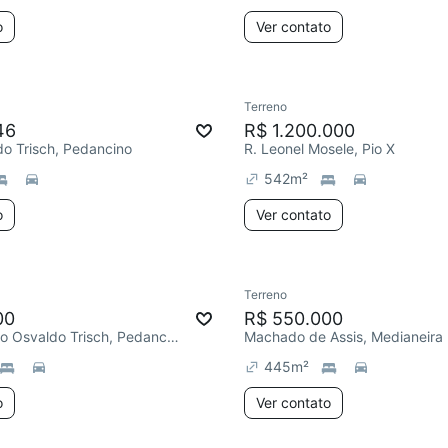
o
Ver contato
Terreno
46
R$ 1.200.000
o Trisch, Pedancino
R. Leonel Mosele, Pio X
542
m²
o
Ver contato
Terreno
00
R$ 550.000
Estrada Bento Osvaldo Trisch, Pedancino
Machado de Assis, Medianeira
445
m²
o
Ver contato