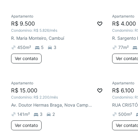
Apartamento
Apartamento
Redecorar
Chegou este mês
R$ 9.500
R$ 4.000
Condomínio:
R$ 5.826
/mês
Condomínio:
R
R. Maria Monteiro, Cambuí
450
m²
5
3
77
m²
Ver contato
Ver contat
Apartamento
Apartamento
Redecor
R$ 15.000
R$ 6.100
Condomínio:
R$ 2.200
/mês
Condomínio:
R
Av. Doutor Hermas Braga, Nova Campinas
RUA CRISTÓ
141
m²
3
2
500
m²
Ver contato
Ver contat