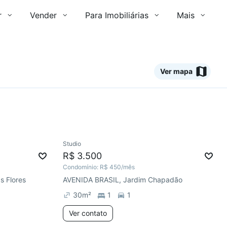
r
Vender
Para Imobiliárias
Mais
Ver mapa
Ver
Studio
Redecorar
R$ 3.500
Condomínio:
R$ 450
/mês
s Flores
AVENIDA BRASIL, Jardim Chapadão
30
m²
1
1
Ver contato