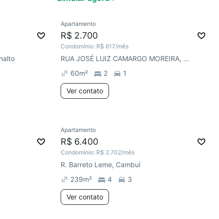
Ver
Apartamento
R$ 2.700
Condomínio:
R$ 617
/mês
nalto
RUA JOSÉ LUIZ CAMARGO MOREIRA, Mansões Santo Antônio
60
m²
2
1
Ver contato
Apartamento
R$ 6.400
Condomínio:
R$ 2.702
/mês
R. Barreto Leme, Cambuí
239
m²
4
3
Ver contato