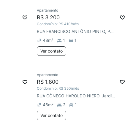
Apartamento
R$ 3.200
Condomínio:
R$ 410
/mês
RUA FRANCISCO ANTÔNIO PINTO, Parque Industrial
48
m²
1
1
Ver contato
Apartamento
R$ 1.800
Condomínio:
R$ 350
/mês
RUA CÔNEGO HAROLDO NIERO, Jardim das Cerejeiras
46
m²
2
1
Ver contato