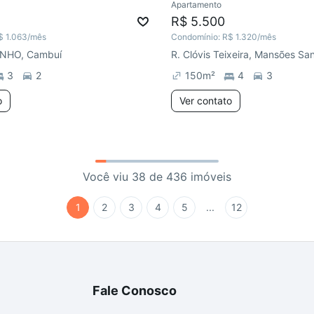
Apartamento
R$ 5.500
$ 1.063
/mês
Condomínio:
R$ 1.320
/mês
NHO, Cambuí
3
2
150
m²
4
3
o
Ver contato
Você viu 38 de 436 imóveis
1
2
3
4
5
...
12
Fale Conosco