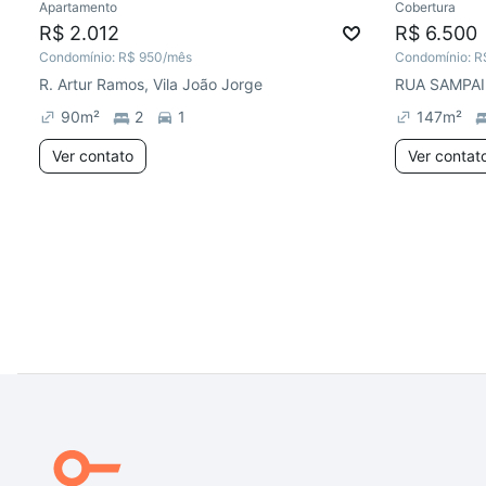
Apartamento
Cobertura
R$ 2.012
R$ 6.500
Condomínio:
R$ 950
/mês
Condomínio:
R
R. Artur Ramos, Vila João Jorge
RUA SAMPAI
90
m²
2
1
147
m²
Ver contato
Ver contat