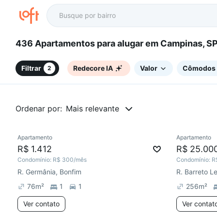
436 Apartamentos para alugar em Campinas, S
Filtrar
Redecore IA
Valor
Cômodos
2
Ordenar por:
Mais relevante
Apartamento
Apartamento
Redecorar
Preço abaixo do mercado
Redecor
R$ 1.412
R$ 25.00
Condomínio:
R$ 300
/mês
Condomínio:
R
R. Germânia, Bonfim
R. Barreto 
76
m²
1
1
256
m²
Ver contato
Ver contat