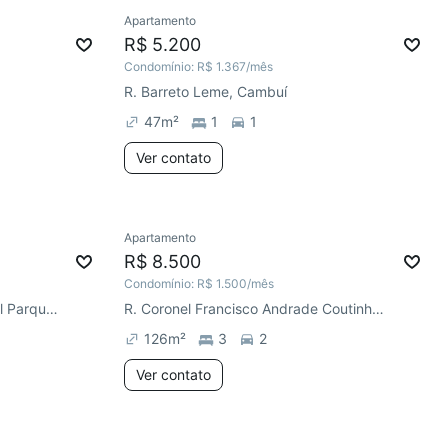
Apartamento
R$ 5.200
Condomínio:
R$ 1.367
/mês
R. Barreto Leme, Cambuí
47
m²
1
1
Ver contato
Apartamento
R$ 8.500
Condomínio:
R$ 1.500
/mês
Av. Gilberto Targon, Residencial Parque da Fazenda
R. Coronel Francisco Andrade Coutinho, Cambuí
126
m²
3
2
Ver contato