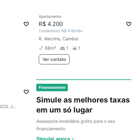
Ver
Apartamento
Redecorar
Chegou este mês
R$ 4.200
Condomínio:
R$ 418
/mês
R. Alecrins, Cambuí
68
m²
1
1
Ver contato
Ver
Financiamento
Simule as melhores taxas
RUA MARIA DE JESUS FRANCISCO, Jardim Antonio Von Zuben
em um só lugar
Assessoria imobiliária grátis para o seu
financiamento.
Simular agora