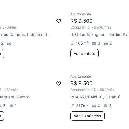
Apartamento
R$ 9.500
$ 370
/mês
Condomínio:
R$ 900
/mês
Av. São José dos Campos, Loteamento Parque São Martinho
R. Orlando Fagnani, Jardim Pla
2
1
105
m²
3
2
o
Ver contato
Apartamento
R$ 8.500
$ 1.258
/mês
Condomínio:
R$ 4.500
/mês
Jaguara, Centro
RUA SAMPAINHO, Cambuí
3
1
317
m²
4
3
o
Ver 2 anúncios