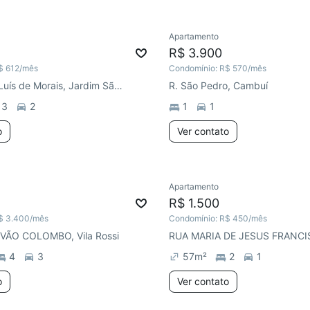
Apartamento
Redecorar
R$ 3.900
$ 612
/mês
Condomínio:
R$ 570
/mês
R. Sargento Luís de Morais, Jardim São Vicente
R. São Pedro, Cambuí
3
2
1
1
o
Ver contato
Apartamento
ar
R$ 1.500
$ 3.400
/mês
Condomínio:
R$ 450
/mês
VÃO COLOMBO, Vila Rossi
4
3
57
m²
2
1
o
Ver contato