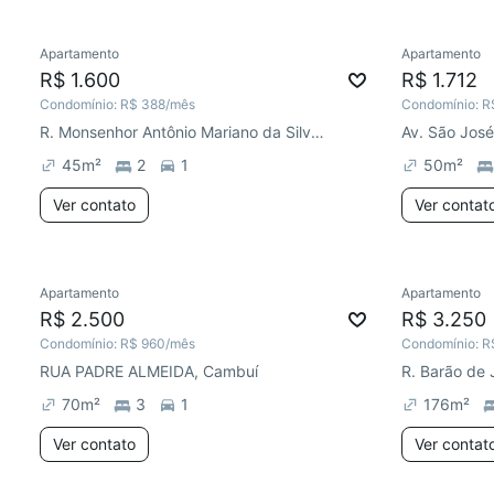
Apartamento
Apartamento
R$ 1.600
R$ 1.712
Condomínio:
R$ 388
/mês
Condomínio:
R
R. Monsenhor Antônio Mariano da Silva Camargo, Jardim Carlos Gomes
45
m²
2
1
50
m²
Ver contato
Ver contat
Apartamento
Apartamento
R$ 2.500
R$ 3.250
Condomínio:
R$ 960
/mês
Condomínio:
R
RUA PADRE ALMEIDA, Cambuí
R. Barão de 
70
m²
3
1
176
m²
Ver contato
Ver contat