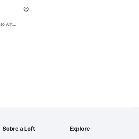
R. Clóvis Teixeira, Mansões Santo Antônio
Sobre a Loft
Explore