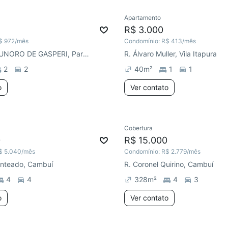
Apartamento
R$ 3.000
$ 972
/mês
Condomínio:
R$ 413
/mês
AVENIDA BRUNORO DE GASPERI, Parque Prado
R. Álvaro Muller, Vila Itapura
2
2
40
m²
1
1
o
Ver contato
Cobertura
0
R$ 15.000
$ 5.040
/mês
Condomínio:
R$ 2.779
/mês
enteado, Cambuí
R. Coronel Quirino, Cambuí
4
4
328
m²
4
3
o
Ver contato