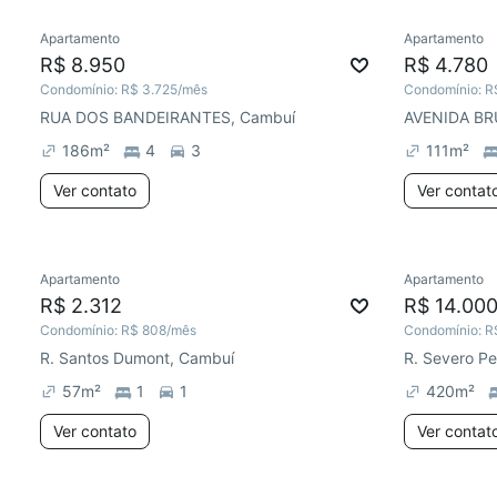
Apartamento
Apartamento
R$ 8.950
R$ 4.780
Condomínio:
R$ 3.725
/mês
Condomínio:
R
RUA DOS BANDEIRANTES, Cambuí
186
m²
4
3
111
m²
Ver contato
Ver contat
Apartamento
Apartamento
R$ 2.312
R$ 14.00
Condomínio:
R$ 808
/mês
Condomínio:
R
R. Santos Dumont, Cambuí
R. Severo P
57
m²
1
1
420
m²
Ver contato
Ver contat