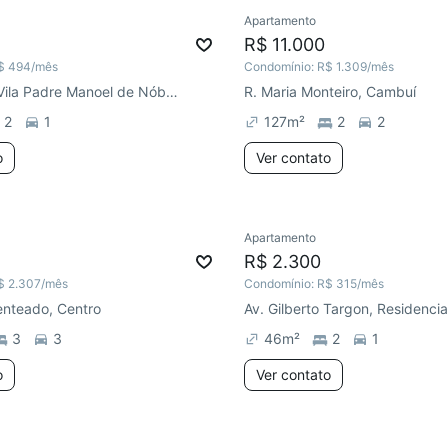
Apartamento
R$ 11.000
$ 494
/mês
Condomínio:
R$ 1.309
/mês
R. Albatroz, Vila Padre Manoel de Nóbrega
R. Maria Monteiro, Cambuí
2
1
127
m²
2
2
o
Ver contato
Apartamento
R$ 2.300
$ 2.307
/mês
Condomínio:
R$ 315
/mês
Penteado, Centro
3
3
46
m²
2
1
o
Ver contato