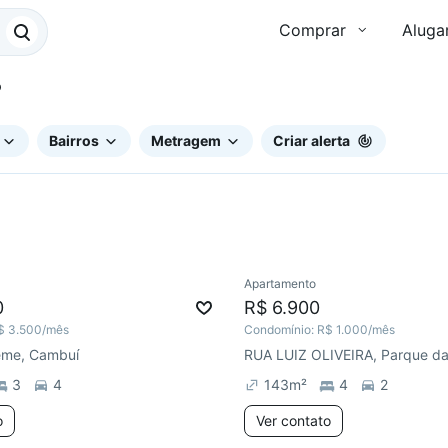
Comprar
Aluga
P
Bairros
Metragem
Criar alerta
Apartamento
ar
0
R$ 6.900
$ 3.500
/mês
Condomínio:
R$ 1.000
/mês
Leme, Cambuí
RUA LUIZ OLIVEIRA, Parque da
3
4
143
m²
4
2
o
Ver contato