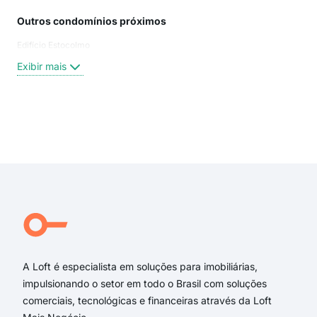
Outros condomínios próximos
Rua
Edifício Estocolmo
aven
Rua
Exibir mais
rua 
Gen
Rua
Rua
Exi
Ped
Gen
Cor
Com
Coro
Rua
A Loft é especialista em soluções para imobiliárias,
impulsionando o setor em todo o Brasil com soluções
comerciais, tecnológicas e financeiras através da Loft