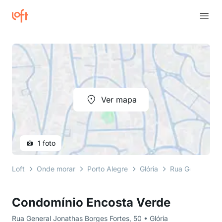
Ver mapa
1 foto
Loft
Onde morar
Porto Alegre
Glória
Rua General Jon
Condomínio Encosta Verde
Rua General Jonathas Borges Fortes, 50 • Glória