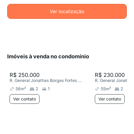
Ver localização
Imóveis à venda no condomínio
R$ 250.000
R$ 230.000
R. General Jonathas Borges Fortes 50, Glória
56
m²
2
1
55
m²
2
Ver contato
Ver contato