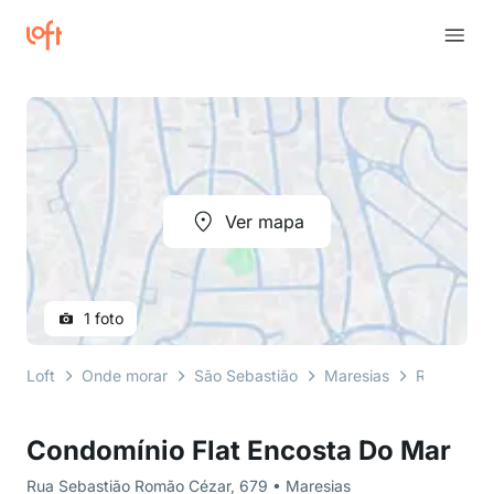
Ver mapa
1 foto
Loft
Onde morar
São Sebastião
Maresias
Rua Sebas
Condomínio Flat Encosta Do Mar
Rua Sebastião Romão Cézar, 679 • Maresias