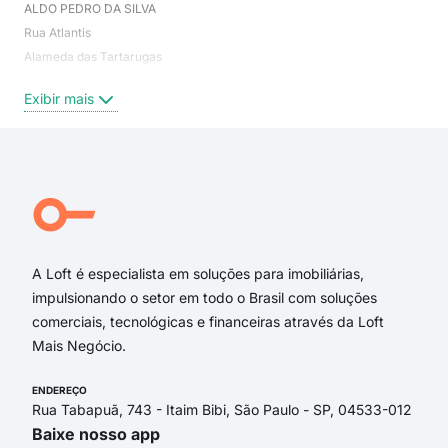
ALDO PEDRO DA SILVA
Mar
Rua Atlantis
Paú
Alameda das Tartarugas
Exi
Rua Alfredo do Valle
Exibir mais
Rua Jacinta Furtado de Oliveira
Rua Sebastião Romão Cézar
Rua Marco Antonio dos Santos
Rua Colombo
Rua da Sudelpa
Alameda das Estrelas
A Loft é especialista em soluções para imobiliárias,
impulsionando o setor em todo o Brasil com soluções
comerciais, tecnológicas e financeiras através da Loft
Mais Negócio.
ENDEREÇO
Rua Tabapuã, 743 - Itaim Bibi, São Paulo - SP, 04533-012
Baixe nosso app