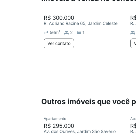
R$ 300.000
R
R. Adriano Racine 65, Jardim Celeste
R.
56
m²
2
1
Ver contato
V
Outros imóveis que você 
Apartamento
Ap
R$ 295.000
R
Av. dos Ourives, Jardim São Savério
R.