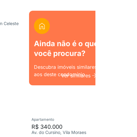
im Celeste
Ainda não é o que
você procura?
Descubra imóveis similares
aos deste condomínio.
Ver similares
Apartamento
Apartame
R$ 340.000
R$ 266
Av. do Cursino, Vila Moraes
R. Alessa