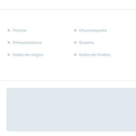
Piscina
Churrasqueira
Brinquedoteca
Quadra
Salão de Jogos
Salão de Festas