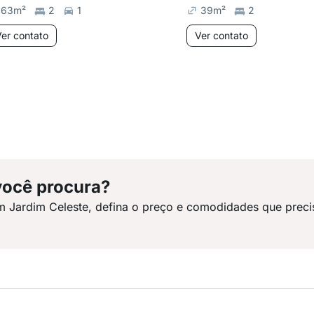
63
m²
2
1
39
m²
2
er contato
Ver contato
você procura?
m Jardim Celeste, defina o preço e comodidades que preci