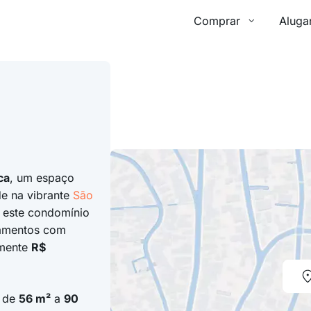
Comprar
Aluga
ca
, um espaço
de na vibrante
São
, este condomínio
tamentos com
amente
R$
o de
56 m²
a
90