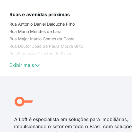
Ruas e avenidas próximas
Rua Antônio Daniel Dalcuche Filho
Rua Mário Mendes de Lara
Rua Major Inácio Gomes da Costa
Rua Doutor João de Paula Moura Brito
Rua Francisco Timóteo de Simas
Rua Doutor Euzébio de Oliveira
Exibir mais
rua francisco timóteo de simas
Rua Ulisses José Ribeiro
Antônio Daniel Dalcuche Filho
Rua Paulo Jacomel
Ulisses José Ribeiro
Rua Manoel Soares Gomes
A Loft é especialista em soluções para imobiliárias,
impulsionando o setor em todo o Brasil com soluçõe