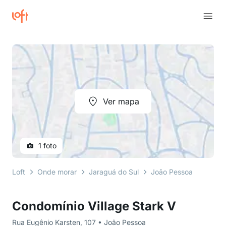
Ver mapa
1 foto
Loft
Onde morar
Jaraguá do Sul
João Pessoa
Rua E
Condomínio Village Stark V
Rua Eugênio Karsten, 107 • João Pessoa