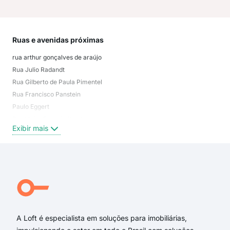
Ruas e avenidas próximas
Mai
rua arthur gonçalves de araújo
Rio
Rua Julio Radandt
Viei
Rua Gilberto de Paula Pimentel
Vila
Rua Francisco Panstein
Joã
Paulo Eggert
Exi
Rua Heins Eugenio Karsten
Exibir mais
Rua Arthur Gonçalves de Araújo
Rua Eugênio Karsten
Rua Germano Sacht
Rua Fritz Setter
Rua Marcio Pimentel
Rua Walter Bartel
A Loft é especialista em soluções para imobiliárias,