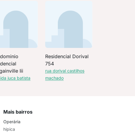
dominio
Residencial Dorival
dencial
754
ainville Iii
rua dorival castilhos
ida juca batista
machado
Mais bairros
Operária
hipica