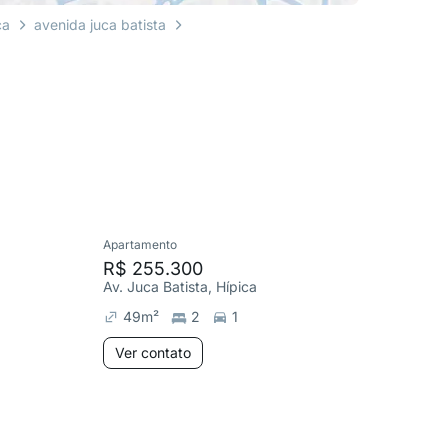
ca
avenida juca batista
Apartamento
Apartame
R$ 255.300
R$ 255
Av. Juca Batista, Hípica
Av. Juca 
49
m²
2
1
49
m²
Ver contato
Ver co