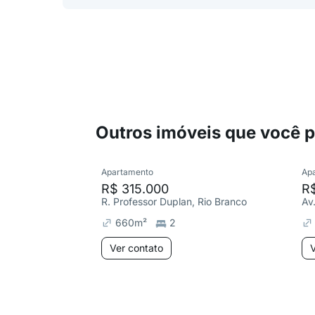
Outros imóveis que você 
Apartamento
Ap
R$ 315.000
R
R. Professor Duplan, Rio Branco
Av
660
m²
2
Ver contato
V