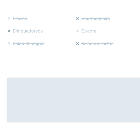
Piscina
Churrasqueira
Brinquedoteca
Quadra
Salão de Jogos
Salão de Festas