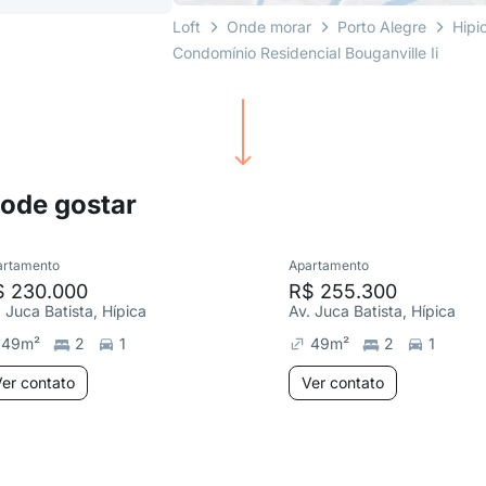
Loft
Onde morar
Porto Alegre
Hipi
Condomínio Residencial Bouganville Ii
pode gostar
artamento
Apartamento
$ 230.000
R$ 255.300
. Juca Batista, Hípica
Av. Juca Batista, Hípica
49
m²
2
1
49
m²
2
1
er contato
Ver contato