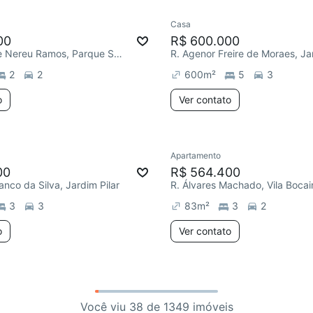
Casa
00
R$ 600.000
R. Presidente Nereu Ramos, Parque São Vicente
2
2
600
m²
5
3
o
Ver contato
Apartamento
00
R$ 564.400
anco da Silva, Jardim Pilar
R. Álvares Machado, Vila Bocai
3
3
83
m²
3
2
o
Ver contato
Você viu 38 de 1349 imóveis