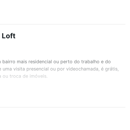
 Loft
airro mais residencial ou perto do trabalho e do
 uma visita presencial ou por videochamada, é grátis,
 ou troca de imóveis.
r os filtros como quantidade de quartos, suítes, com
demia, salão de festas ou área verde e encontrar