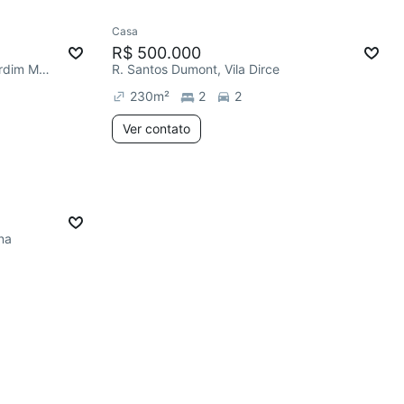
Casa
R$ 500.000
R. Agenor Freire de Moraes, Jardim Mauá
R. Santos Dumont, Vila Dirce
230
m²
2
2
Ver contato
na