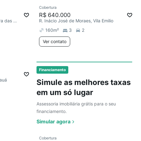
Ver
Cobertura
Redecorar
R$ 640.000
R. Riachuelo, Vila Nossa Senhora das Vitórias
R. Inácio José de Moraes, Vila Emilio
160
m²
3
2
Ver contato
Ver
Financiamento
Mauá
Simule as melhores taxas
em um só lugar
Assessoria imobiliária grátis para o seu
financiamento.
Simular agora
Ver
Cobertura