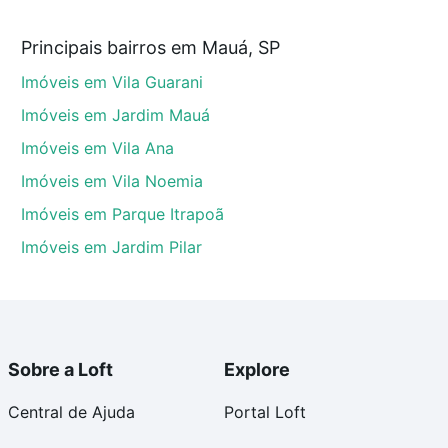
m nossas opções de financiamento imobiliário as
Principais bairros em Mauá, SP
e compra, veja em nosso portal
quanto custa comprar
Imóveis em Vila Guarani
om você até as chaves.
Imóveis em Jardim Mauá
Imóveis em Vila Ana
Imóveis em Vila Noemia
Imóveis em Parque Itrapoã
Imóveis em Jardim Pilar
Sobre a Loft
Explore
Central de Ajuda
Portal Loft