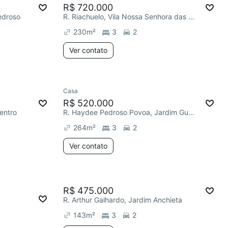
R$ 720.000
edroso
R. Riachuelo, Vila Nossa Senhora das Vitórias
230
m²
3
2
Ver contato
Casa
R$ 520.000
entro
R. Haydee Pedroso Povoa, Jardim Guapituba
264
m²
3
2
Ver contato
R$ 475.000
R. Arthur Galhardo, Jardim Anchieta
143
m²
3
2