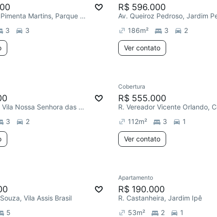
000
R$ 596.000
R. Terezinha Pimenta Martins, Parque São Vicente
Av. Queiroz Pedroso, Jardim P
3
3
186
m²
3
2
o
Ver contato
Cobertura
00
R$ 555.000
R. Riachuelo, Vila Nossa Senhora das Vitórias
R. Vereador Vicente Orlando, C
3
2
112
m²
3
1
o
Ver contato
Apartamento
00
R$ 190.000
Souza, Vila Assis Brasil
R. Castanheira, Jardim Ipê
5
53
m²
2
1