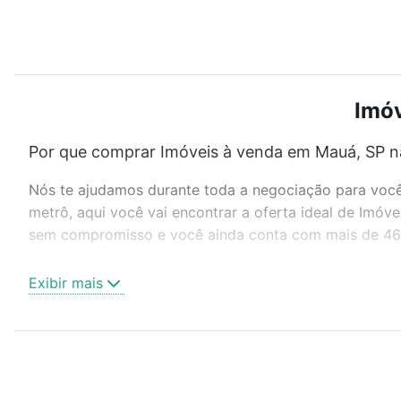
Imóv
Por que comprar Imóveis à venda em Mauá, SP n
Nós te ajudamos durante toda a negociação para você 
metrô, aqui você vai encontrar a oferta ideal de Imóv
sem compromisso e você ainda conta com mais de 46 mi
Como escolher um imóvel?
Exibir mais
Use barra de busca no topo para pesquisar por ruas, 
ou sem vaga de garagem para combinar perfeitamente 
Imóveis à venda em Mauá, SP ideal para você na Loft.
Qual o preço de Imóveis à venda em Mauá, SP?