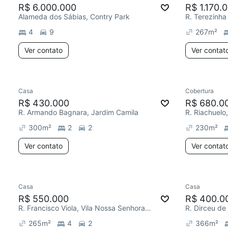
R$ 6.000.000
R$ 1.170.
Alameda dos Sábias, Contry Park
4
9
267
m²
Ver contato
Ver contat
Casa
Cobertura
R$ 430.000
R$ 680.0
R. Armando Bagnara, Jardim Camila
300
m²
2
2
230
m²
Ver contato
Ver contat
Casa
Casa
R$ 550.000
R$ 400.0
R. Francisco Viola, Vila Nossa Senhora das Vitórias
R. Dirceu de 
265
m²
4
2
366
m²