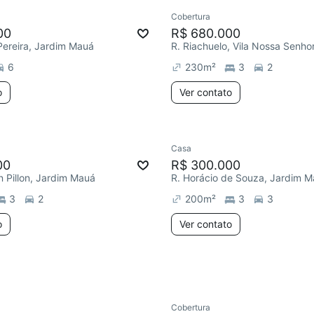
Cobertura
e mês
Redecorar
00
R$ 680.000
Pereira, Jardim Mauá
6
230
m²
3
2
o
Ver contato
Casa
ar
Chegou este mês
Chegou este mês
00
R$ 300.000
in Pillon, Jardim Mauá
R. Horácio de Souza, Jardim 
3
2
200
m²
3
3
o
Ver contato
Cobertura