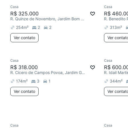
Casa
Casa
Redecorar
Chegou este mês
Chegou est
R$ 325.000
R$ 460.0
R. Quinze de Novembro, Jardim Bom Recanto
R. Benedito 
254
m²
2
2
313
m²
Ver contato
Ver contat
Casa
Casa
Chegou este mês
Redecor
R$ 318.000
R$ 600.0
R. Cícero de Campos Povoa, Jardim Guapituba
R. Idail Mart
174
m²
3
1
344
m²
Ver contato
Ver contat
Casa
Casa
Redecorar