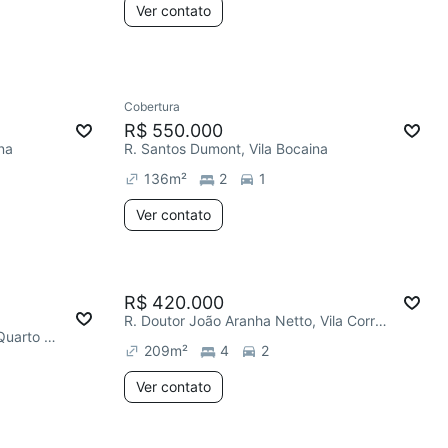
Ver contato
Cobertura
R$ 550.000
na
R. Santos Dumont, Vila Bocaina
136
m²
2
1
Ver contato
R$ 420.000
R. Doutor João Aranha Netto, Vila Correia
R. Leonel Lima e Silva, Jardim Quarto Centenário
209
m²
4
2
Ver contato