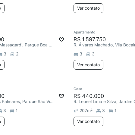
o
Ver contato
Apartamento
00
R$ 1.597.750
R. Fernando Massagardi, Parque Boa Esperança
R. Álvares Machado, Vila Bocai
3
2
3
3
o
Ver contato
Casa
00
R$ 440.000
R. Zumbi dos Palmares, Parque São Vicente
3
1
207
m²
3
1
o
Ver contato