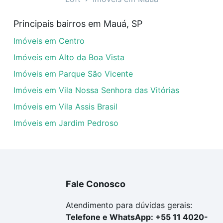
veis à venda em Mauá, SP que custam a partir de R$ 0 e co
Principais bairros em Mauá, SP
a tem alguma dúvida dos custos envolvidos no processo d
Imóveis em Centro
imóvel dos seus sonhos com segurança e conforto. Loft, c
Imóveis em Alto da Boa Vista
Imóveis em Parque São Vicente
Imóveis em Vila Nossa Senhora das Vitórias
Imóveis em Vila Assis Brasil
Imóveis em Jardim Pedroso
Fale Conosco
Atendimento para dúvidas gerais:
Telefone e WhatsApp: +55 11 4020-