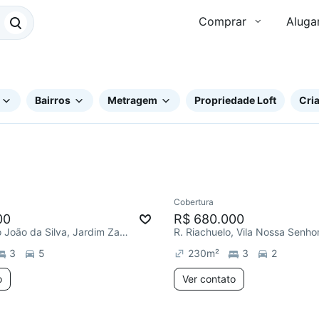
Comprar
Aluga
Bairros
Metragem
Propriedade Loft
Cria
Cobertura
ar
Redecorar
Chegou este 
00
R$ 680.000
Av. Saturnino João da Silva, Jardim Zaira
3
5
230
m²
3
2
o
Ver contato