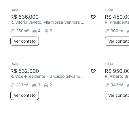
Casa
Casa
R$ 636.000
R$ 450.0
R. Vitório Veneto, Vila Nossa Senhora das Vitórias
250
m²
4
2
300
m²
Ver contato
Ver contat
Casa
Casa
R$ 532.000
R$ 950.0
R. Vice-Presidente Francisco Silviano Alves Brandão, Parque São Vicente
R. Alberto Br
313
m²
3
2
343
m²
Ver contato
Ver contat