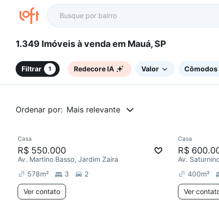
1.349 Imóveis à venda em Mauá, SP
Filtrar
Redecore IA
Valor
Cômodos
1
Ordenar por:
Mais relevante
Casa
Casa
Redecor
R$ 550.000
R$ 600.0
Av. Martino Basso, Jardim Zaira
578
m²
3
2
400
m²
Ver contato
Ver contat