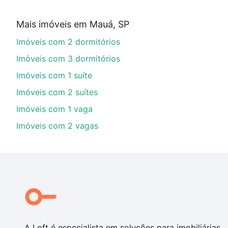
Aqui na Loft temos a oferta ideal para você, com Imó
Mais imóveis em Mauá, SP
parcelas podem se adequar ao seu orçamento. Se aind
Imóveis com 2 dormitórios
um apartamento
e conte com a gente para comprar o 
Imóveis com 3 dormitórios
Imóveis com 1 suíte
Imóveis com 2 suítes
Imóveis com 1 vaga
Imóveis com 2 vagas
A Loft é especialista em soluções para imobiliárias,