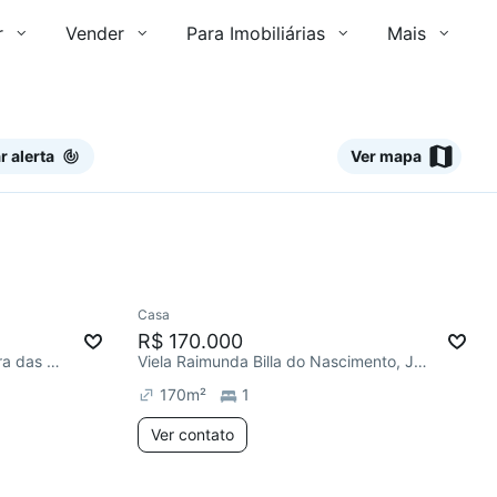
r
Vender
Para Imobiliárias
Mais
r alerta
Ver mapa
Ver
Casa
mês
Chegou este mês
R$ 170.000
R. Riachuelo, Vila Nossa Senhora das Vitórias
Viela Raimunda Billa do Nascimento, Jardim Zaira
170
m²
1
Ver contato