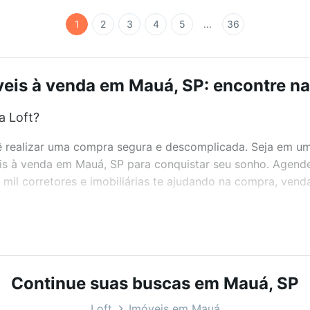
1
2
3
4
5
...
36
eis à venda em Mauá, SP: encontre na
a Loft?
realizar uma compra segura e descomplicada. Seja em um b
eis à venda em Mauá, SP para conquistar seu sonho. Agende
l corretores e imobiliárias te ajudando na compra, venda
bairros e até condomínios favoritos. Você também pode usa
com o preço, metragem e comodidades, como piscina, aca
Continue suas buscas em Mauá, SP
Loft
Imóveis em Mauá