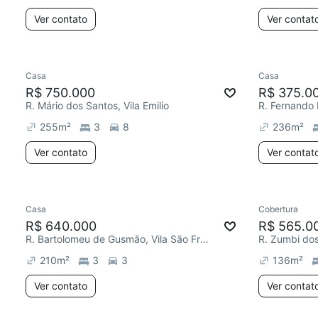
Ver contato
Ver contat
Casa
Casa
R$ 750.000
R$ 375.0
R. Mário dos Santos, Vila Emilio
255
m²
3
8
236
m²
Ver contato
Ver contat
Casa
Cobertura
R$ 640.000
R$ 565.0
R. Bartolomeu de Gusmão, Vila São Francisco
210
m²
3
3
136
m²
Ver contato
Ver contat