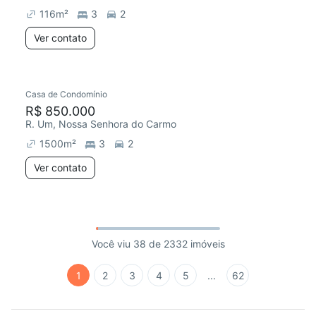
116
m²
3
2
Ver contato
Casa de Condomínio
R$ 850.000
R. Um, Nossa Senhora do Carmo
1500
m²
3
2
Ver contato
Você viu 38 de 2332 imóveis
1
2
3
4
5
...
62