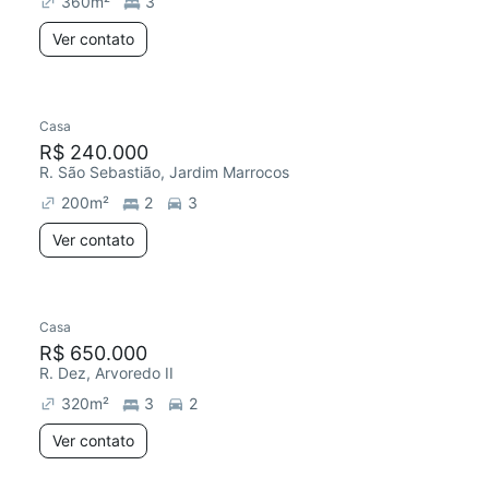
360
m²
3
Ver contato
Casa
Redecorar
R$ 240.000
R. São Sebastião, Jardim Marrocos
200
m²
2
3
Ver contato
Casa
R$ 650.000
R. Dez, Arvoredo II
320
m²
3
2
Ver contato