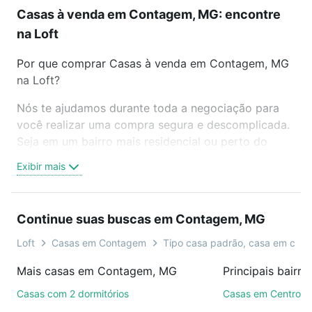
Casas à venda em Contagem, MG: encontre
na Loft
Por que comprar Casas à venda em Contagem, MG
na Loft?
Nós te ajudamos durante toda a negociação para
você realizar uma compra segura e descomplicada.
Seja em um bairro mais residencial ou perto do
trabalho e do metrô, aqui você vai encontrar a
Exibir mais
oferta ideal de Casas à venda em Contagem, MG
para conquistar seu sonho. Agende uma visita
presencial ou por videochamada, é grátis, sem
Continue suas buscas em Contagem, MG
compromisso e você ainda conta com mais de 46
mil corretores e imobiliárias te ajudando na compra,
Loft
Casas em Contagem
Tipo casa padrão, casa em con
venda ou troca de imóveis.
Mais casas em Contagem, MG
Como escolher um imóvel?
Casas com 2 dormitórios
Casas em Centro