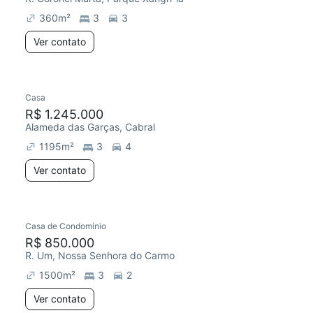
360
m²
3
3
Ver contato
Casa
Redecorar
Chegou este mês
R$ 1.245.000
Alameda das Garças, Cabral
1195
m²
3
4
Ver contato
Casa de Condomínio
R$ 850.000
R. Um, Nossa Senhora do Carmo
1500
m²
3
2
Ver contato