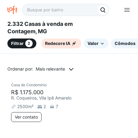
2.332 Casas à venda em
Contagem, MG
Filtrar
Redecore IA
Valor
Cômodos
2
Ordenar por:
Mais relevante
Casa de Condomínio
Chegou este mês
R$ 1.175.000
R. Coqueiros, Vila Ipê Amarelo
2500
m²
2
7
Ver contato