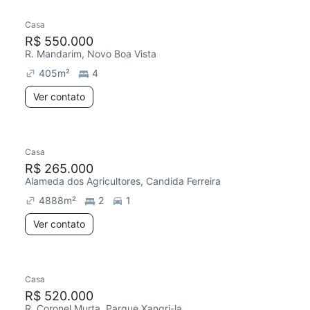
Casa
R$ 550.000
R. Mandarim, Novo Boa Vista
405
m²
4
Ver contato
Casa
R$ 265.000
Alameda dos Agricultores, Candida Ferreira
4888
m²
2
1
Ver contato
Casa
R$ 520.000
R. Coronel Murta, Parque Xangri-la