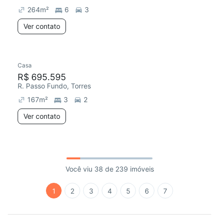
264
m²
6
3
Ver contato
Casa
R$ 695.595
R. Passo Fundo, Torres
167
m²
3
2
Ver contato
Você viu 38 de 239 imóveis
1
2
3
4
5
6
7