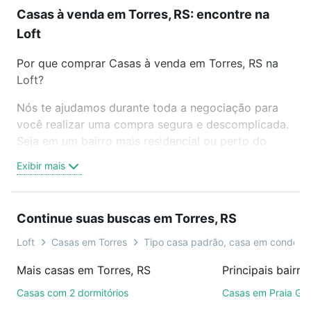
Casas à venda em Torres, RS: encontre na
Loft
Por que comprar Casas à venda em Torres, RS na
Loft?
Nós te ajudamos durante toda a negociação para
você realizar uma compra segura e descomplicada.
Seja em um bairro mais residencial ou perto do
trabalho e do metrô, aqui você vai encontrar a
Exibir mais
oferta ideal de Casas à venda em Torres, RS para
conquistar seu sonho. Agende uma visita presencial
ou por videochamada, é grátis, sem compromisso e
Continue suas buscas em Torres, RS
você ainda conta com mais de 46 mil corretores e
imobiliárias te ajudando na compra, venda ou troca
Loft
Casas em Torres
Tipo casa padrão, casa em condomí
de imóveis.
Mais casas em Torres, RS
Principais bairr
Como escolher um imóvel?
Casas com 2 dormitórios
Casas em Praia Gr