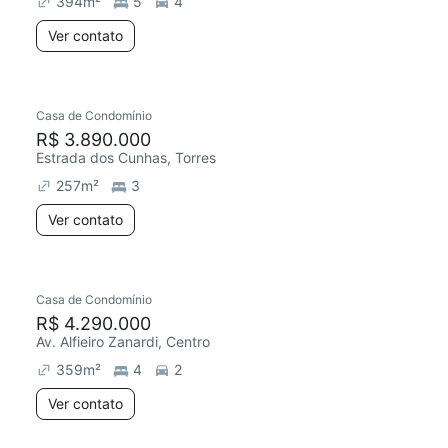
394
m²
5
4
Ver contato
Casa de Condomínio
Chegou este mês
R$ 3.890.000
Estrada dos Cunhas, Torres
257
m²
3
Ver contato
Casa de Condomínio
Chegou este mês
R$ 4.290.000
Av. Alfieiro Zanardi, Centro
359
m²
4
2
Ver contato