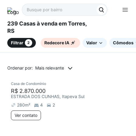
239 Casas à venda em Torres,
RS
Filtrar
Redecore IA
Valor
Cômodos
2
Ordenar por:
Mais relevante
Casa de Condomínio
Redecorar
R$ 2.870.000
ESTRADA DOS CUNHAS, Itapeva Sul
280
m²
4
2
Ver contato