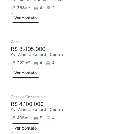
368
m²
4
2
Ver contato
Casa
Chegou este mês
R$ 3.495.000
Av. Alfieiro Zanardi, Centro
320
m²
4
4
Ver contato
Casa de Condomínio
Chegou este mês
R$ 4.100.000
Av. Alfieiro Zanardi, Centro
405
m²
5
4
Ver contato