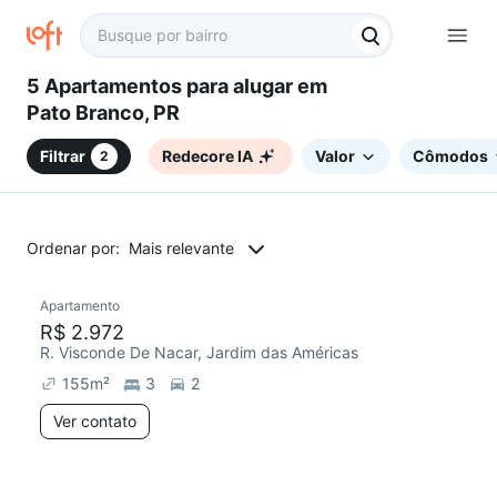
5 Apartamentos para alugar em
Pato Branco, PR
Filtrar
Redecore IA
Valor
Cômodos
2
Ordenar por:
Mais relevante
Apartamento
R$ 2.972
R. Visconde De Nacar, Jardim das Américas
155
m²
3
2
Ver contato