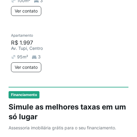
100
m²
3
Ver contato
Apartamento
Redecorar
Chegou este mês
R$ 1.997
Av. Tupi, Centro
95
m²
3
Ver contato
Financiamento
Simule as melhores taxas em um
só lugar
Assessoria imobiliária grátis para o seu financiamento.