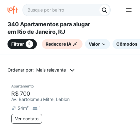
340 Apartamentos para alugar
em Rio de Janeiro, RJ
Filtrar
Redecore IA
Valor
Cômodos
2
Ordenar por:
Mais relevante
Apartamento
R$ 700
Av. Bartolomeu Mitre, Leblon
54
m²
1
Ver contato