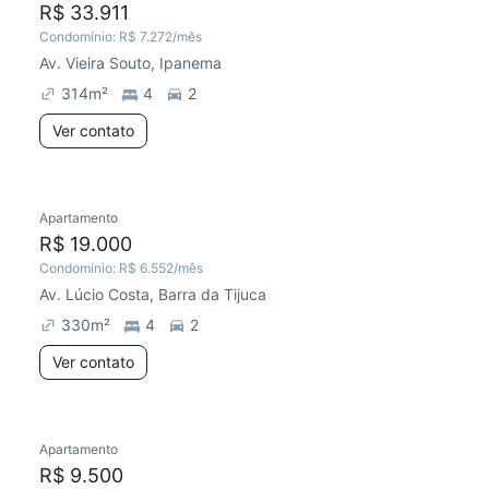
R$ 33.911
Condomínio:
R$ 7.272
/mês
Av. Vieira Souto, Ipanema
314
m²
4
2
Ver contato
Apartamento
Redecorar
Chegou este mês
R$ 19.000
Condomínio:
R$ 6.552
/mês
Av. Lúcio Costa, Barra da Tijuca
330
m²
4
2
Ver contato
Apartamento
Preço abaixo do mercado
Chegou há 1 dia
R$ 9.500