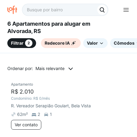
6 Apartamentos para alugar em
Alvorada, RS
Filtrar
Redecore IA
Valor
Cômodos
2
Ordenar por:
Mais relevante
Apartamento
R$ 2.010
Condomínio:
R$ 0
/mês
R. Vereador Serapião Goulart, Bela Vista
62
m²
2
1
Ver contato