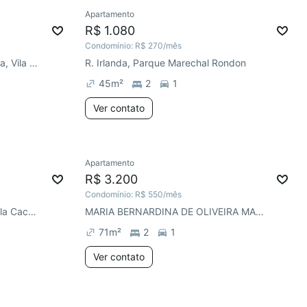
Apartamento
R$ 1.080
Condomínio:
R$ 270
/mês
R. Marechal Eurico Gaspar Dutra, Vila Veranópolis
R. Irlanda, Parque Marechal Rondon
45
m²
2
1
Ver contato
Apartamento
R$ 3.200
Condomínio:
R$ 550
/mês
Av. General Flores da Cunha, Vila Cachoeirinha
MARIA BERNARDINA DE OLIVEIRA MACIEL, Vila Eunice Nova
71
m²
2
1
Ver contato