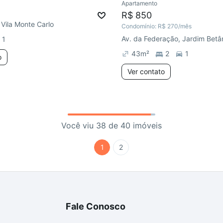
Apartamento
R$ 850
 Vila Monte Carlo
Condomínio:
R$ 270
/mês
Av. da Federação, Jardim Betâ
1
43
m²
2
1
o
Ver contato
Você viu 38 de 40 imóveis
1
2
Fale Conosco