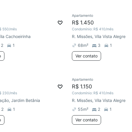
Apartamento
6 dias
Chegou este mês
R$ 1.450
$ 550
/mês
Condomínio:
R$ 410
/mês
Vila Cachoeirinha
R. Missões, Vila Vista Alegre
2
1
68
m²
3
1
o
Ver contato
Apartamento
e mês
Chegou este mês
R$ 1.150
$ 230
/mês
Condomínio:
R$ 410
/mês
ação, Jardim Betânia
R. Missões, Vila Vista Alegre
2
1
55
m²
2
1
o
Ver contato