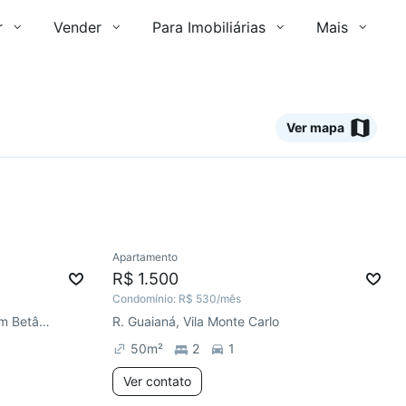
r
Vender
Para Imobiliárias
Mais
Ver mapa
Ver
Apartamento
Chegou há 2 dias
R$ 1.500
Condomínio:
R$ 530
/mês
Estrada dos Capistranos, Jardim Betânia
R. Guaianá, Vila Monte Carlo
50
m²
2
1
Ver contato