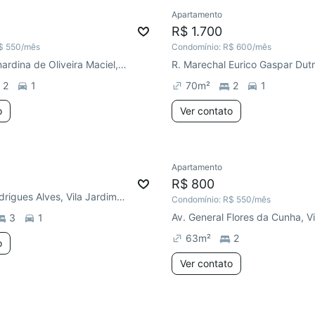
Apartamento
R$ 1.700
$ 550
/mês
Condomínio:
R$ 600
/mês
R. Maria Bernardina de Oliveira Maciel, Vila Eunice Nova
2
1
70
m²
2
1
o
Ver contato
Apartamento
R$ 800
R. Doutor Rodrigues Alves, Vila Jardim América
Condomínio:
R$ 550
/mês
3
1
63
m²
2
o
Ver contato