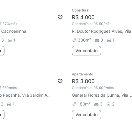
Cobertura
R$ 4.000
$ 370
/mês
Condomínio:
R$ 50
/mês
a Cachoeirinha
3
1
330
m²
3
1
o
Ver contato
Apartamento
R$ 3.800
$ 550
/mês
Condomínio:
R$ 900
/mês
R. Doutor Nilo Peçanha, Vila Jardim América
2
1
180
m²
3
2
o
Ver contato