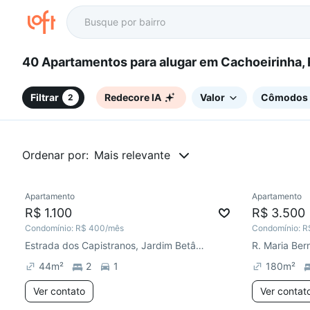
40 Apartamentos para alugar em Cachoeirinha
Filtrar
Redecore IA
Valor
Cômodos
2
Ordenar por:
Mais relevante
Apartamento
Apartamento
Redecorar
Chegou este mês
Chegou est
R$ 1.100
R$ 3.500
Condomínio:
R$ 400
/mês
Condomínio:
R
Estrada dos Capistranos, Jardim Betânia
44
m²
2
1
180
m²
Ver contato
Ver contat