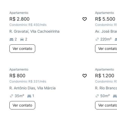
Apartamento
Apartamento
Chegou este mês
R$ 2.800
R$ 5.500
Condomínio:
R$ 450
/mês
Condomínio:
R
R. Gravataí, Vila Cachoeirinha
Av. José Bram
2
2
220
m²
Ver contato
Ver contat
Apartamento
Apartamento
R$ 800
R$ 1.200
Condomínio:
R$ 331
/mês
Condomínio:
R
R. Antônio Dias, Vila Márcia
R. Rio Branc
35
m²
1
50
m²
Ver contato
Ver contat