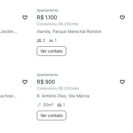
Apartamento
R$ 1.100
Condomínio:
R$ 250
/mês
R. Doutor Rodrigues Alves, Vila Jardim América
Irlanda, Parque Marechal Rondon
2
1
Ver contato
Apartamento
R$ 900
Condomínio:
R$ 230
/mês
General Flores da Cunha, Vila Cachoeirinha
R. Antônio Dias, Vila Márcia
30
m²
1
Ver contato