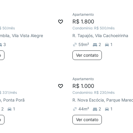
Apartamento
R$ 1.800
$ 50
/mês
Condomínio:
R$ 500
/mês
bila, Vila Vista Alegre
R. Tapajós, Vila Cachoeirinha
3
59
m²
2
1
o
Ver contato
Apartamento
R$ 1.000
$ 331
/mês
Condomínio:
R$ 230
/mês
o, Ponta Porã
2
1
44
m²
2
1
o
Ver contato