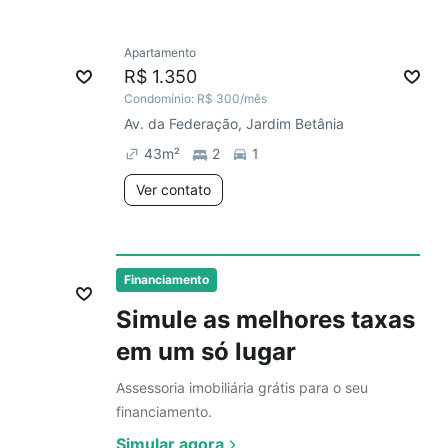
Ver
Apartamento
Chegou este mês
R$ 1.350
Condomínio:
R$ 300
/mês
Av. da Federação, Jardim Betânia
43
m²
2
1
Ver contato
Ver
Financiamento
Simule as melhores taxas
em um só lugar
Assessoria imobiliária grátis para o seu
financiamento.
Simular agora