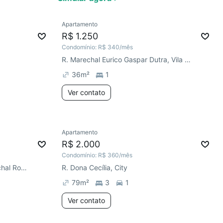
Ver
Apartamento
R$ 1.250
Condomínio:
R$ 340
/mês
R. Marechal Eurico Gaspar Dutra, Vila Veranópolis
36
m²
1
Ver contato
Apartamento
R$ 2.000
Condomínio:
R$ 360
/mês
R. Nova Escócia, Parque Marechal Rondon
R. Dona Cecília, City
79
m²
3
1
Ver contato