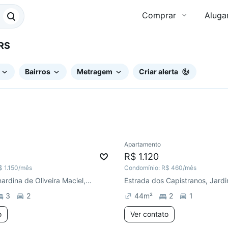
Comprar
Aluga
, RS
Bairros
Metragem
Criar alerta
Apartamento
e mês
Chegou este mês
R$ 1.120
$ 1.150
/mês
Condomínio:
R$ 460
/mês
R. Maria Bernardina de Oliveira Maciel, Vila Eunice Nova
3
2
44
m²
2
1
o
Ver contato