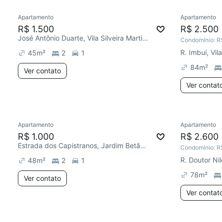
Apartamento
Apartamento
R$ 1.500
R$ 2.500
José Antônio Duarte, Vila Silveira Martins
Condomínio:
R
R. Imbuí, Vil
45
m²
2
1
84
m²
Ver contato
Ver contat
Apartamento
Apartamento
R$ 1.000
R$ 2.600
Estrada dos Capistranos, Jardim Betânia
Condomínio:
R
48
m²
2
1
78
m²
Ver contato
Ver contat