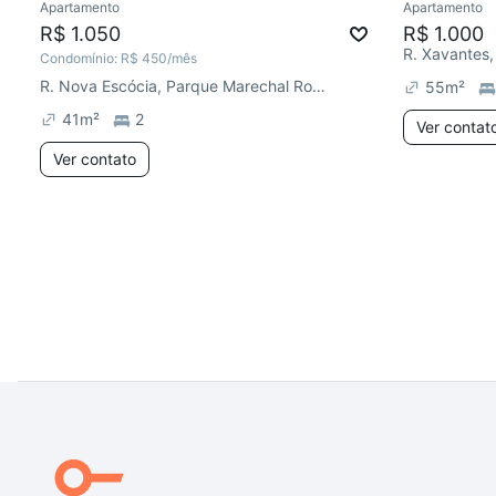
Apartamento
Apartamento
R$ 1.050
R$ 1.000
R. Xavantes,
Condomínio:
R$ 450
/mês
R. Nova Escócia, Parque Marechal Rondon
55
m²
41
m²
2
Ver contat
Ver contato