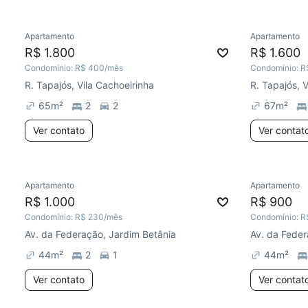
Apartamento
Apartamento
Chegou há 3 dias
Chegou há 
R$ 1.800
R$ 1.600
Condomínio:
R$ 400
/mês
Condomínio:
R
R. Tapajós, Vila Cachoeirinha
R. Tapajós, 
65
m²
2
2
67
m²
Ver contato
Ver contat
Apartamento
Apartamento
Chegou este mês
Chegou est
R$ 1.000
R$ 900
Condomínio:
R$ 230
/mês
Condomínio:
R
Av. da Federação, Jardim Betânia
Av. da Feder
44
m²
2
1
44
m²
Ver contato
Ver contat