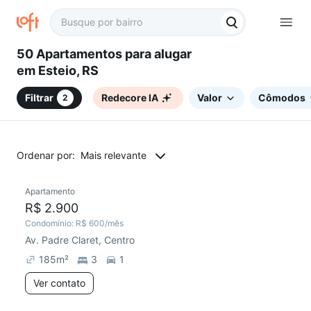
50 Apartamentos para alugar
em Esteio, RS
Filtrar
Redecore IA
Valor
Cômodos
2
Ordenar por:
Mais relevante
Apartamento
Redecorar
Chegou este mês
R$ 2.900
Condomínio:
R$ 600
/mês
Av. Padre Claret, Centro
185
m²
3
1
Ver contato