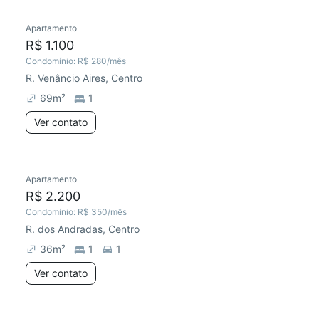
Apartamento
Preço abaixo do mercado
Chegou este mês
R$ 1.100
Condomínio:
R$ 280
/mês
R. Venâncio Aires, Centro
69
m²
1
Ver contato
Apartamento
Chegou este mês
R$ 2.200
Condomínio:
R$ 350
/mês
R. dos Andradas, Centro
36
m²
1
1
Ver contato