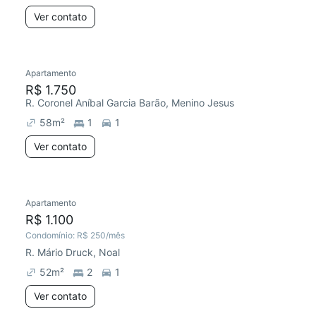
Ver contato
Apartamento
R$ 1.750
R. Coronel Aníbal Garcia Barão, Menino Jesus
58
m²
1
1
Ver contato
Apartamento
R$ 1.100
Condomínio:
R$ 250
/mês
R. Mário Druck, Noal
52
m²
2
1
Ver contato