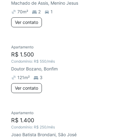
Machado de Assis, Menino Jesus
70
m²
2
1
Ver contato
Apartamento
Redecorar
Preço abaixo do mercado
R$ 1.500
Condomínio:
R$ 550
/mês
Doutor Bozano, Bonfim
121
m²
3
Ver contato
Apartamento
Preço abaixo do mercado
Chegou este mês
R$ 1.400
Condomínio:
R$ 250
/mês
Joao Batista Brondani, São José