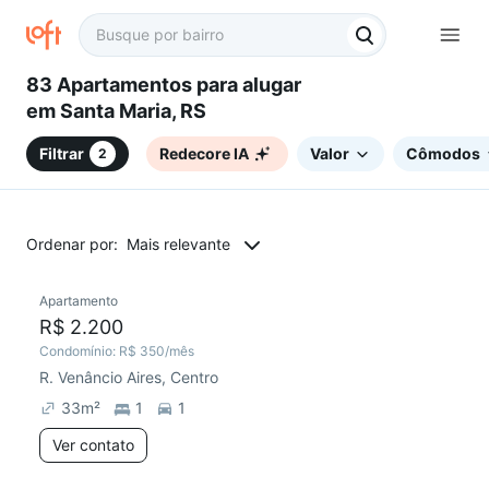
83 Apartamentos para alugar
em Santa Maria, RS
Filtrar
Redecore IA
Valor
Cômodos
2
Ordenar por:
Mais relevante
Apartamento
Chegou este mês
R$ 2.200
Condomínio:
R$ 350
/mês
R. Venâncio Aires, Centro
33
m²
1
1
Ver contato