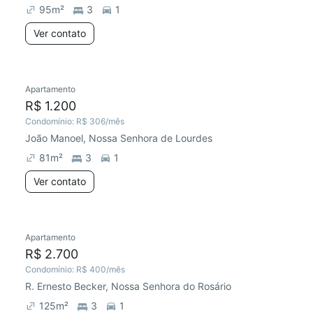
95
m²
3
1
Ver contato
Apartamento
Redecorar
Preço abaixo do mercado
R$ 1.200
Condomínio:
R$ 306
/mês
João Manoel, Nossa Senhora de Lourdes
81
m²
3
1
Ver contato
Apartamento
Redecorar
Chegou este mês
R$ 2.700
Condomínio:
R$ 400
/mês
R. Ernesto Becker, Nossa Senhora do Rosário
125
m²
3
1