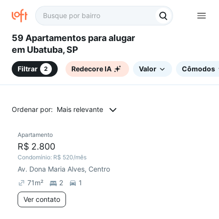
59 Apartamentos para alugar
em Ubatuba, SP
Filtrar
Redecore IA
Valor
Cômodos
2
Ordenar por:
Mais relevante
Apartamento
Redecorar
R$ 2.800
Condomínio:
R$ 520
/mês
Av. Dona Maria Alves, Centro
71
m²
2
1
Ver contato