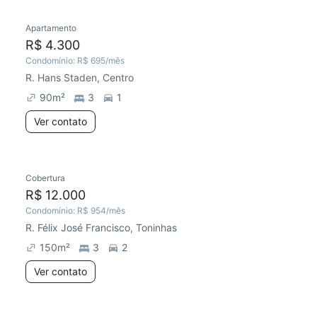
Apartamento
Redecorar
Preço abaixo do mercado
R$ 4.300
Condomínio:
R$ 695
/mês
R. Hans Staden, Centro
90
m²
3
1
Ver contato
Cobertura
R$ 12.000
Condomínio:
R$ 954
/mês
R. Félix José Francisco, Toninhas
150
m²
3
2
Ver contato