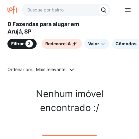
0 Fazendas para alugar em
Arujá, SP
Filtrar
Redecore IA
Valor
Cômodos
2
Ordenar por:
Mais relevante
Nenhum imóvel
encontrado :/