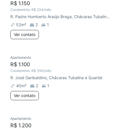
R$ 1.150
Condomínio:
R$ 234
/mês
R. Padre Humberto Araújo Braga, Chácaras Tubalina e Quartel
52
m²
2
1
Ver contato
Apartamento
Redecorar
Chegou este mês
R$ 1.100
Condomínio:
R$ 350
/mês
R. José Garibaldino, Chácaras Tubalina e Quartel
40
m²
2
1
Ver contato
Apartamento
Chegou este mês
R$ 1.200