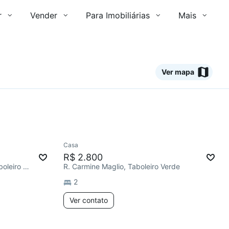
r
Vender
Para Imobiliárias
Mais
Ver mapa
Ver
Casa
Redecorar
Chegou este mês
R$ 2.800
Estrada do Taboleiro Verde, Taboleiro Verde
R. Carmine Maglio, Taboleiro Verde
2
Ver contato