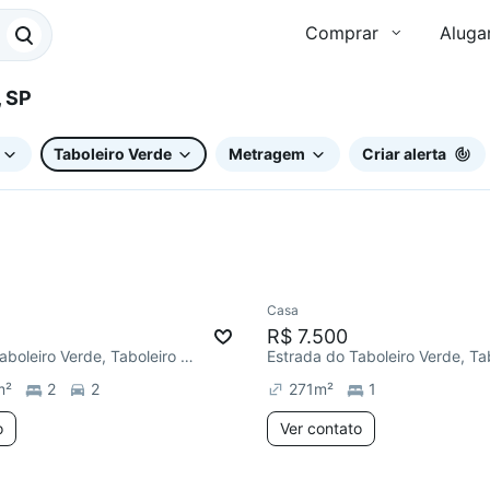
Comprar
Aluga
a, SP
Taboleiro Verde
Metragem
Criar alerta
Casa
R$ 7.500
Estrada do Taboleiro Verde, Taboleiro Verde
m²
2
2
271
m²
1
o
Ver contato