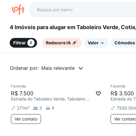
4 Imóveis para alugar em Taboleiro Verde, Coti
Filtrar
Redecore IA
Valor
Cômodos
2
Ordenar por:
Mais relevante
Fazenda
Fazenda
Chegou este mês
R$ 7.500
R$ 3.500
Estrada do Taboleiro Verde, Taboleiro Verde
271
m²
3
4
7500.00
Ver contato
Ver contat