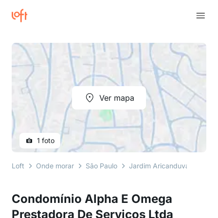
Ver mapa
1 foto
Loft
Onde morar
São Paulo
Jardim Aricanduva
Aven
Condomínio Alpha E Omega
Prestadora De Servicos Ltda