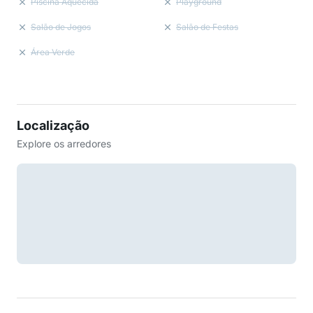
Piscina Aquecida
Playground
Salão de Jogos
Salão de Festas
Área Verde
Localização
Explore os arredores