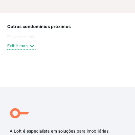
Outros condomínios próximos
Rua
Bosque Azeredo
Rua
Des
Exibir mais
Rua
rua
rua
Rua
Exi
Rua
Rua
Rua
Rua
Rua
Rua
A Loft é especialista em soluções para imobiliárias,