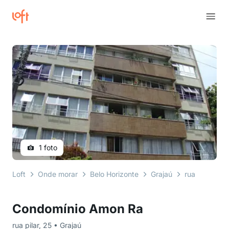
1 foto
Loft
Onde morar
Belo Horizonte
Grajaú
rua pilar
C
Condomínio Amon Ra
rua pilar, 25 • Grajaú