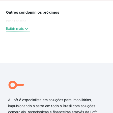
Outros condomínios próximos
Rua
Irene Fonseca
Rua 
Rua
Exibir mais
Rua
Arc
Rua 
Rua
Exi
rua 
rua 
rua 
rua 
rua 
rua
A Loft é especialista em soluções para imobiliárias,
impulsionando o setor em todo o Brasil com soluções
comerciais, tecnológicas e financeiras através da Loft