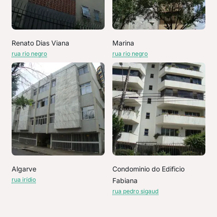
Renato Dias Viana
Marina
rua rio negro
rua rio negro
Algarve
Condominio do Edificio
rua irídio
Fabiana
rua pedro sigaud