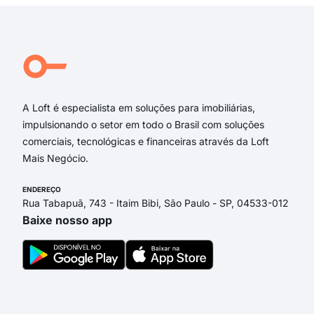
Avenida Rio Grande do Norte
Rio Grande do Sul
Avenida Guanabara
Rua Doutor Arnaldo Escorel
Rua Marechal Esperidião Rosas
A Loft é especialista em soluções para imobiliárias,
impulsionando o setor em todo o Brasil com soluções
comerciais, tecnológicas e financeiras através da Loft
Mais Negócio.
ENDEREÇO
Rua Tabapuã, 743 - Itaim Bibi, São Paulo - SP, 04533-012
Baixe nosso app