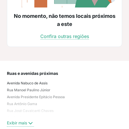
No momento, não temos locais próximos
a este
Confira outras regiões
Ruas e avenidas próximas
Mai
Avenida Nabuco de Assis
Ped
Rua Manoel Paulino Júnior
Est
Avenida Presidente Epitácio Pessoa
Expe
Rua Antônio Gama
Tor
Rua José Cavalcanti Chaves
Tam
Jardim Apolo
Are
Exibir mais
Exi
Rua Silvio Almeida