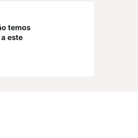
ão temos
 a este