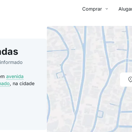
Comprar
Aluga
ndas
 informado
 em
avenida
rmado
, na cidade