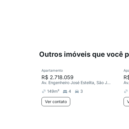
Outros imóveis que você 
Apartamento
Ap
R$ 2.718.059
R$
Av. Engenheiro José Estelita, São José
149
m²
4
3
Ver contato
V