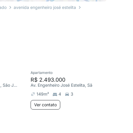
mado
avenida engenheiro josé estelita
Apartamento
Apartame
R$ 2.493.000
R$ 2.5
Av. Engenheiro José Estelita, São José
Av. Engenheiro José Estelita, São José
149
m²
4
3
138
m
Ver contato
Ver co