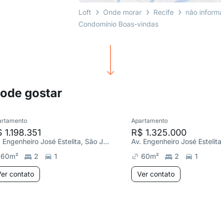
Loft
Onde morar
Recife
não infor
Condomínio Boas-vindas
pode gostar
artamento
Apartamento
 1.198.351
R$ 1.325.000
Av. Engenheiro José Estelita, São José
60
m²
2
1
60
m²
2
1
er contato
Ver contato