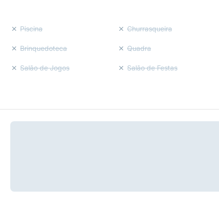
Piscina
Churrasqueira
Brinquedoteca
Quadra
Salão de Jogos
Salão de Festas