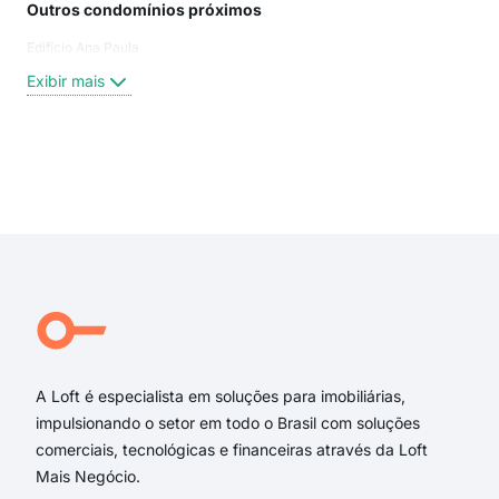
Outros condomínios próximos
Rua
Edifício Ana Paula
Rua
Rua 
Exibir mais
Rua
Rua
Rua 
rua 
Exi
rua 
rua 
Leil
Rua 
Leil
Rua 
A Loft é especialista em soluções para imobiliárias,
impulsionando o setor em todo o Brasil com soluções
comerciais, tecnológicas e financeiras através da Loft
Mais Negócio.