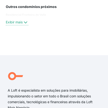
Outros condomínios próximos
Rua
Residencial Fronteira do Valle
rua 
Pire
Exibir mais
Rua 
Rua
Mar
rua 
Exi
rua 
Rua
rua 
aven
Rua
Pal
A Loft é especialista em soluções para imobiliárias,
impulsionando o setor em todo o Brasil com soluções
comerciais, tecnológicas e financeiras através da Loft
Mais Negócio.