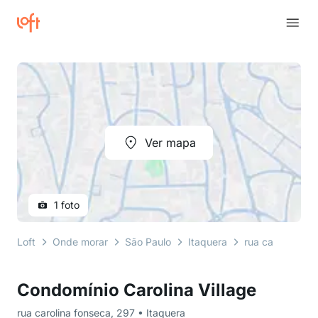
Ver mapa
1 foto
Loft
Onde morar
São Paulo
Itaquera
rua carolina fo
Condomínio Carolina Village
rua carolina fonseca, 297 • Itaquera