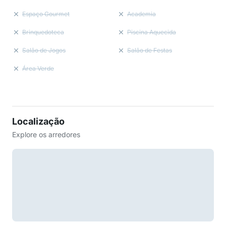
Espaço Gourmet
Academia
Brinquedoteca
Piscina Aquecida
Salão de Jogos
Salão de Festas
Área Verde
Localização
Explore os arredores