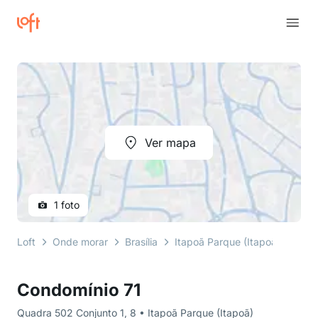
Ver mapa
1 foto
Loft
Onde morar
Brasília
Itapoã Parque (Itapoã)
Quad
Condomínio 71
Quadra 502 Conjunto 1, 8 • Itapoã Parque (Itapoã)