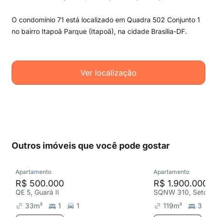
O condomínio 71 está localizado em Quadra 502 Conjunto 1
no bairro Itapoã Parque (Itapoã), na cidade Brasília-DF.
Ver localização
Outros imóveis que você pode gostar
Apartamento
Apartamento
R$ 500.000
R$ 1.900.000
QE 5, Guará II
SQNW 310, Setor N
33
m²
1
1
119
m²
3