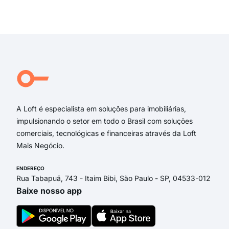
Rua 
Exi
Rua
rua 
aven
Rua 
Joã
Clá
A Loft é especialista em soluções para imobiliárias,
impulsionando o setor em todo o Brasil com soluções
comerciais, tecnológicas e financeiras através da Loft
Mais Negócio.
ENDEREÇO
Rua Tabapuã, 743 - Itaim Bibi, São Paulo - SP, 04533-012
Baixe nosso app