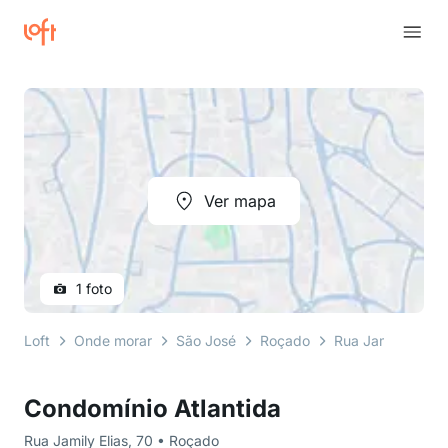
Ver mapa
1 foto
Loft
Onde morar
São José
Roçado
Rua Jamily Elias
Condomínio Atlantida
Rua Jamily Elias, 70 • Roçado