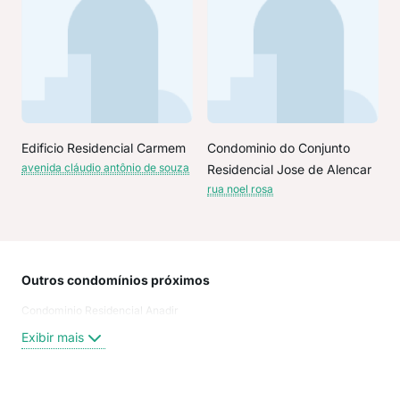
Edificio Residencial Carmem
Condominio do Conjunto
avenida cláudio antônio de souza
Residencial Jose de Alencar
rua noel rosa
Outros condomínios próximos
Rua
Condominio Residencial Anadir
rua 
rua 
Exibir mais
rua 
Joã
Rua