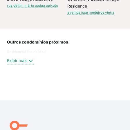
rua delfim mário pádua peixoto
Residence
avenida josé medeiros vieira
Outros condomínios próximos
Rua
Residencial Ilha de Maui
Del
Rua
Exibir mais
R. D
Del
Del
Rua
Exi
Rua
Rua
Mar
Del
Már
Rua