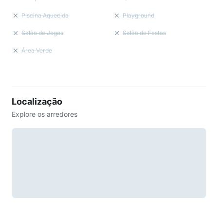
Piscina Aquecida
Playground
Salão de Jogos
Salão de Festas
Área Verde
Localização
Explore os arredores