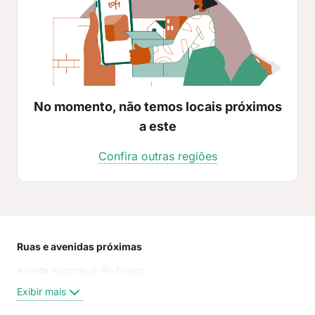
No momento, não temos locais próximos
a este
Confira outras regiões
Ruas e avenidas próximas
Mai
Avenida Visconde do Rio Branco
Cen
Jar
Exibir mais
São