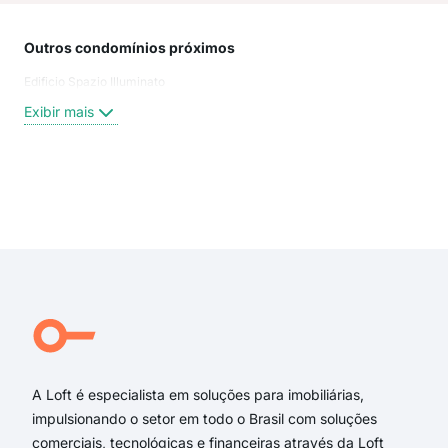
Outros condomínios próximos
Rua
Edificio Spazio Illuminato
ENG
Rua
Exibir mais
Eng
Rua
Rua
Rua
Exi
rua 
aven
rua 
rua
Eng
Rua
A Loft é especialista em soluções para imobiliárias,
impulsionando o setor em todo o Brasil com soluções
comerciais, tecnológicas e financeiras através da Loft