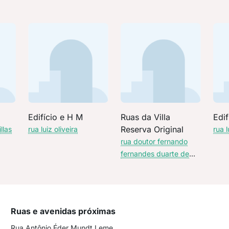
Edifício e H M
Ruas da Villa
Edif
Reserva Original
llas
rua luiz oliveira
rua l
rua doutor fernando
fernandes duarte de
souza
Ruas e avenidas próximas
Rua Antônio Éder Mundt Leme