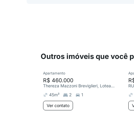
Outros imóveis que você 
Apartamento
Ap
R$ 460.000
R
Thereza Mazzoni Breviglieri, Loteamento Residencial Vila Bella
45
m²
2
1
Ver contato
V