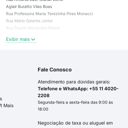
Aglair Buratto Vilas Boas
Rua Professora Maria Terezinha Pires Monacci
Rua Mário Galante Júnior
Rua Doutor Alexandre Khouri
Rua Antônio Pires de Souza
Exibir mais
Rua Padre Petrus Joannes Dingenouts
rua aglair buratto villas boas
Rua Zerillo Pereira Lopes
Rua Araldo da Costa Telles Sobrinho
Fale Conosco
RUA DOS GUAICURUS
Rua Plínio Junqueira de Castro
Atendimento para dúvidas gerais:
Telefone e WhatsApp: +55 11 4020-
2208
s
Segunda-feira a sexta-feira das 9:00 às
ft Mais
18:00
Negociação de taxa ou aluguel em