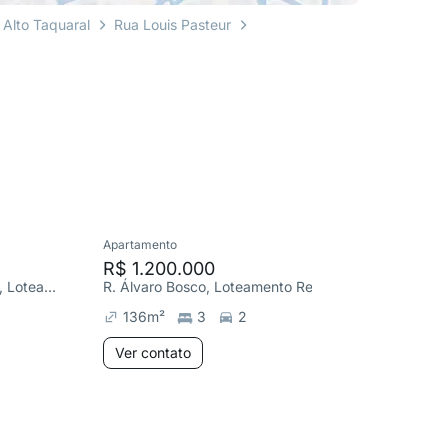
 Alto Taquaral
Rua Louis Pasteur
Apartamento
Apartame
R$ 1.200.000
R$ 1.1
R. Aglair Buratto Villas Boas, Loteamento Residencial Vila Bella Dom Pedro
R. Álvaro Bosco, Loteamento Residencial Vila Bella Dom Pedro
136
m²
3
2
117
m²
Ver contato
Ver co