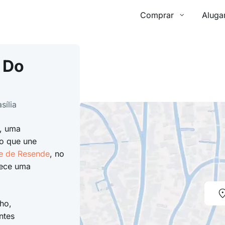
Comprar
Aluga
 Do
sília
, uma
o que une
e de Resende
, no
rece uma
ho,
ntes