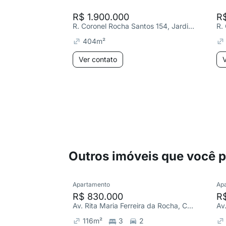
R$ 1.900.000
R$
R. Coronel Rocha Santos 154, Jardim Brasília
404
m²
Ver contato
V
Outros imóveis que você 
Apartamento
Ap
R$ 830.000
R
Av. Rita Maria Ferreira da Rocha, Comercial
116
m²
3
2