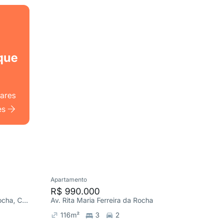
que
lares
es
Apartamento
Apartame
R$ 990.000
R$ 1.2
Av. Rita Maria Ferreira da Rocha, Comercial
Av. Rita Maria Ferreira da Rocha, Comercial
116
m²
3
2
140
m