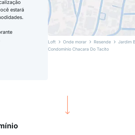
calização
você estará
modidades.
brante
.
Loft
Onde morar
Resende
Jardim B
Condomínio Chacara Do Tacito
mínio