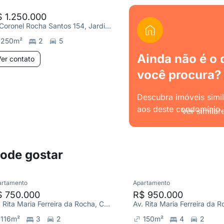
 1.250.000
R. Coronel Rocha Santos 154, Jardim Brasília
250
m²
2
5
Ainda não é o 
er contato
você procura?
Descubra imóveis simi
aos deste condomínio.
Ver similar
pode gostar
artamento
Apartamento
$ 750.000
R$ 950.000
Av. Rita Maria Ferreira da Rocha, Comercial
116
m²
3
2
150
m²
4
2