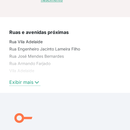
Ruas e avenidas próximas
Rua Vila Adelaide
Rua Engenheiro Jacinto Lameira Filho
Rua José Mendes Bernardes
Rua Armando Farjado
Vila Adelaide
Rua Coronel Rocha Santos
Exibir mais
Rua 1
Rua General Pratti de Aguiar
Rua Fábio Trindade
Rua Leia Duarte Jardim
Travessa Dr Silveira
Rua Piloto Paulo Reis