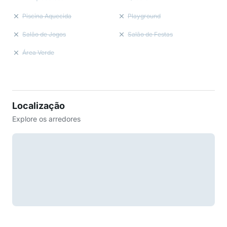
Piscina Aquecida
Playground
Salão de Jogos
Salão de Festas
Área Verde
Localização
Explore os arredores