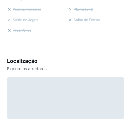
Piscina Aquecida
Playground
Salão de Jogos
Salão de Festas
Área Verde
Localização
Explore os arredores