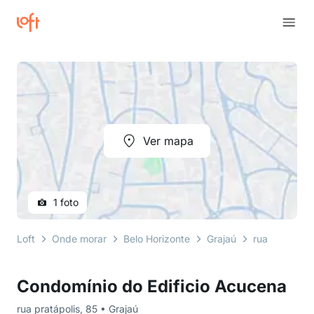
Ver mapa
1 foto
Loft
Onde morar
Belo Horizonte
Grajaú
rua pratápoli
Condomínio do Edificio Acucena
rua pratápolis, 85 • Grajaú