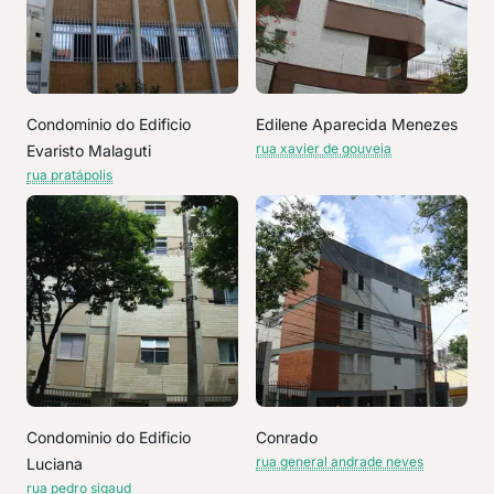
Condominio do Edificio
Edilene Aparecida Menezes
rua xavier de gouveia
Evaristo Malaguti
rua pratápolis
Condominio do Edificio
Conrado
rua general andrade neves
Luciana
rua pedro sigaud