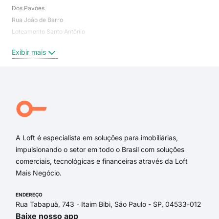
Dos Pavões
Can
Rua João de Barro
Cam
Loteamento Santo Antônio
San
Rua Uirapuru
Mar
Exibir mais
Exi
Rua Juriti
Rua das Acácias
Rua Agostinho Santos
Rua dos Pavões
rua dos pavões
Alameda dos Sabiá
A Loft é especialista em soluções para imobiliárias,
impulsionando o setor em todo o Brasil com soluções
comerciais, tecnológicas e financeiras através da Loft
Mais Negócio.
ENDEREÇO
Rua Tabapuã, 743 - Itaim Bibi, São Paulo - SP, 04533-012
Baixe nosso app