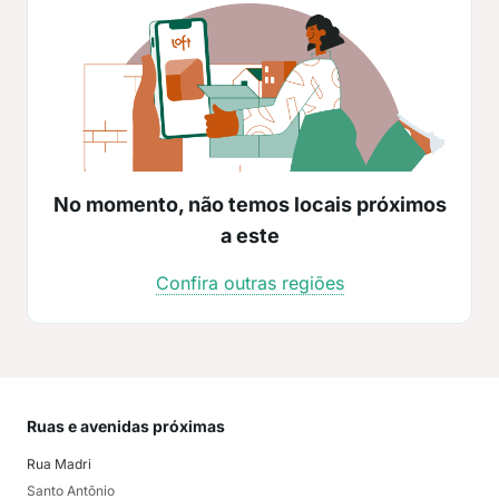
No momento, não temos locais próximos
a este
Confira outras regiões
Ruas e avenidas próximas
Mai
Rua Madri
Mar
Santo Antõnio
Jac