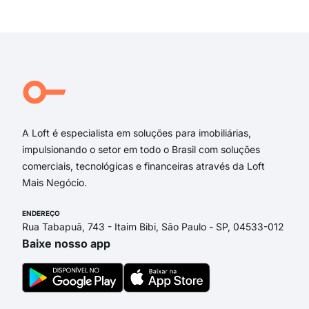
Exi
rua
rua 
rua 
da 
Rua
Rua
A Loft é especialista em soluções para imobiliárias,
impulsionando o setor em todo o Brasil com soluções
comerciais, tecnológicas e financeiras através da Loft
Mais Negócio.
ENDEREÇO
Rua Tabapuã, 743 - Itaim Bibi, São Paulo - SP, 04533-012
Baixe nosso app