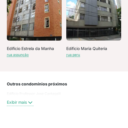
Edificio Estrela da Manha
Edificio Maria Quiteria
rua assunção
rua peru
Outros condomínios próximos
Rua
Edificio Professor Jose Cantagalli
da 
Rua 
Exibir mais
Rua
rua 
Rua 
rua 