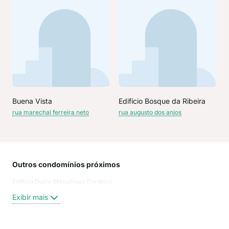
Buena Vista
Edifício Bosque da Ribeira
rua marechal ferreira neto
rua augusto dos anjos
Outros condomínios próximos
Rua
Edificio Dulce Magalhaes Cordeiro
Rua
Praç
Exibir mais
Rua
Prai