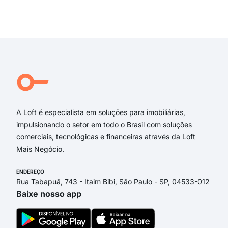
Rua
Rua
Exi
Rua
rua 
praç
rua 
rua 
rua 
A Loft é especialista em soluções para imobiliárias,
impulsionando o setor em todo o Brasil com soluções
comerciais, tecnológicas e financeiras através da Loft
Mais Negócio.
ENDEREÇO
Rua Tabapuã, 743 - Itaim Bibi, São Paulo - SP, 04533-012
Baixe nosso app