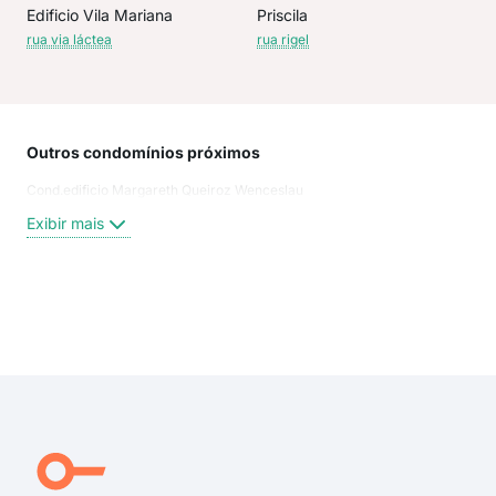
Edificio Vila Mariana
Priscila
rua via láctea
rua rigel
Outros condomínios próximos
Rua
Cond.edificio Margareth Queiroz Wenceslau
Rua
Rua
Exibir mais
aven
rua 
Rua 
rua 
Exi
rua
rua 
rua
Aven
Rua
Rua