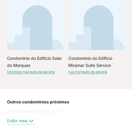
Condominio do Edificio Solar
Condominio do Edificio
do Marques
Miramar Suite Service
travessa marquês de paraná
rua marquês de paraná
Outros condomínios próximos
Rua
Edificio Alberto Ornelas do Couto
Rua
Rua
Exibir mais
Sen