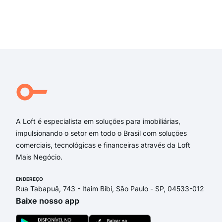
Rua
Mar
Rua
Exi
Rua
rua
Tra
tra
rua
rua 
A Loft é especialista em soluções para imobiliárias,
impulsionando o setor em todo o Brasil com soluções
comerciais, tecnológicas e financeiras através da Loft
Mais Negócio.
ENDEREÇO
Rua Tabapuã, 743 - Itaim Bibi, São Paulo - SP, 04533-012
Baixe nosso app