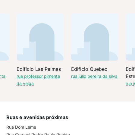
Edificio Las Palmas
Edificio Quebec
Edif
Est
nta
rua professor pimenta
rua júlio pereira da silva
da veiga
rua j
Ruas e avenidas próximas
Rua Dom Leme
Rua Coronel Pedro Paulo Penido