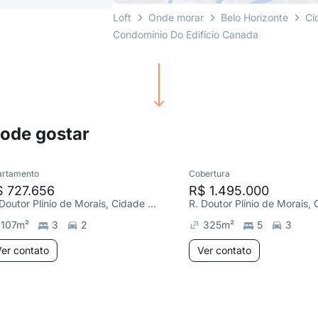
Loft
Onde morar
Belo Horizonte
Ci
Condomínio Do Edifício Canada
pode gostar
artamento
Cobertura
$ 727.656
R$ 1.495.000
R. Doutor Plínio de Morais, Cidade Nova
107
m²
3
2
325
m²
5
3
er contato
Ver contato