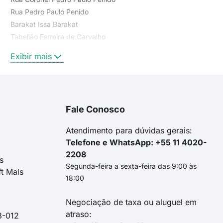
Rua Pedro Paulo Penido
Barakat Issa Barakat
Tabelião Ferreira de Carvalho
Avenida Cristiano Machado
Exibir mais
Praça Barakat Issa Barakat
Rua Júlio Pereira da Silva
rua professor pimenta da veiga
rua deputado bernardino de sena figueiredo
Fale Conosco
rua doutor júlio otaviano ferreira
rua júlio pereira da silva
Atendimento para dúvidas gerais:
Telefone e WhatsApp: +55 11 4020-
2208
s
Segunda-feira a sexta-feira das 9:00 às
ft Mais
18:00
Negociação de taxa ou aluguel em
atraso:
3-012