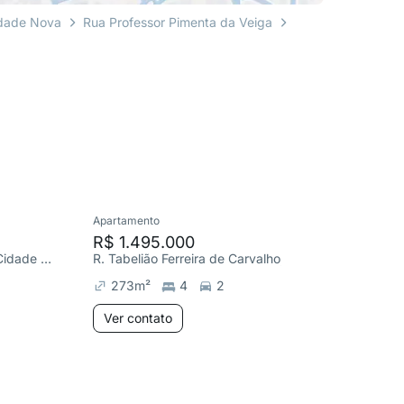
dade Nova
Rua Professor Pimenta da Veiga
Apartamento
Cobertura
R$ 1.495.000
R$ 84
R. Doutor Plínio de Morais, Cidade Nova
R. Tabelião Ferreira de Carvalho, Cidade Nova
273
m²
4
2
252
m
Ver contato
Ver co