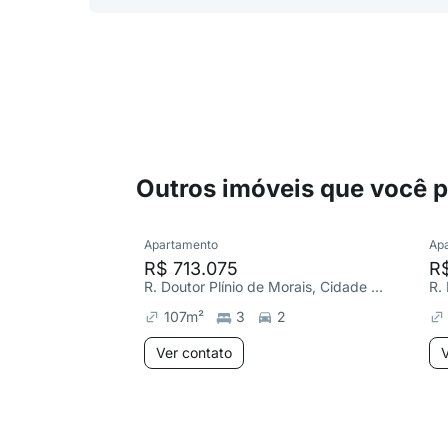
Outros imóveis que você 
Apartamento
Ap
R$ 713.075
R
R. Doutor Plínio de Morais, Cidade Nova
107
m²
3
2
Ver contato
V