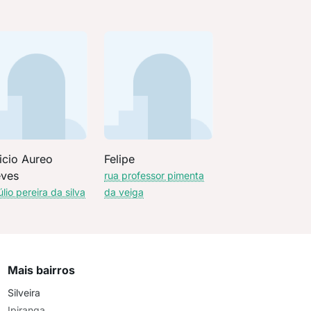
icio Aureo
Felipe
eves
rua professor pimenta
úlio pereira da silva
da veiga
Mais bairros
Silveira
Ipiranga