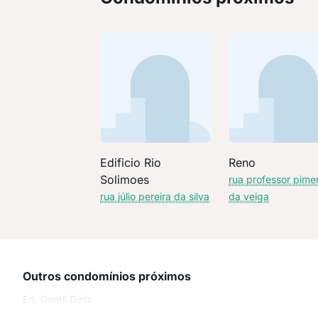
Edificio Rio
Reno
Solimoes
rua professor pime
rua júlio pereira da silva
da veiga
Outros condomínios próximos
Ed. Gentil Diniz