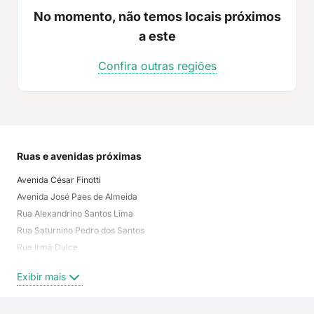
No momento, não temos locais próximos
a este
Confira outras regiões
Ruas e avenidas próximas
Mai
Avenida César Finotti
Jard
Avenida José Paes de Almeida
Lag
Rua Alexandrino Santos Lima
Sar
Rua Saturnino Pedro dos Santos
San
Rua Irmã Dulce
Car
Rua Planalto
Área
Exibir mais
Exi
Rua Santa Edivirges
Rua Isaac de Oliveira