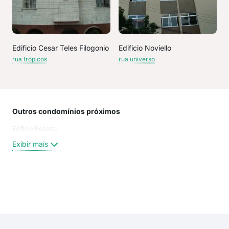
Edificio Cesar Teles Filogonio
Edificio Noviello
rua trópicos
rua universo
Outros condomínios próximos
Rua
Edificio Roberta
aven
Rua
Exibir mais
Rua
Rua
Rua
rua
Exi
rua 
Rua
rua