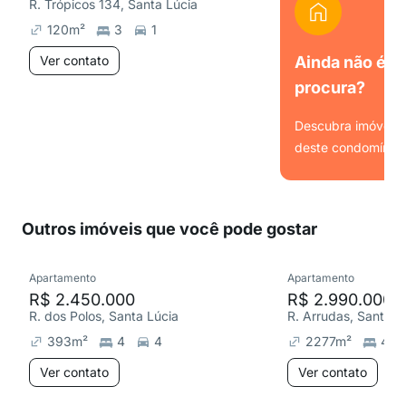
R. Trópicos 134, Santa Lúcia
120
m²
3
1
Ver contato
Ainda não é o
procura?
Descubra imóveis s
deste condomínio.
Ver
Outros imóveis que você pode gostar
Apartamento
Apartamento
R$ 2.450.000
R$ 2.990.000
R. dos Polos, Santa Lúcia
R. Arrudas, Santa L
393
m²
4
4
2277
m²
4
Ver contato
Ver contato