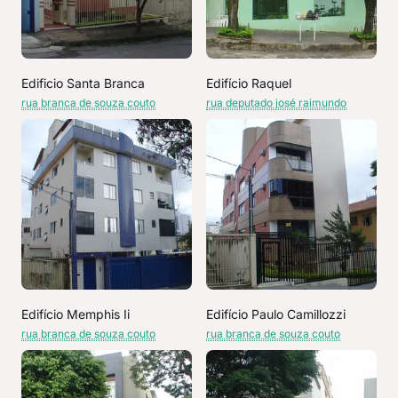
Edificio Santa Branca
Edifício Raquel
rua branca de souza couto
rua deputado josé raimundo
Edifício Memphis Ii
Edifício Paulo Camillozzi
rua branca de souza couto
rua branca de souza couto