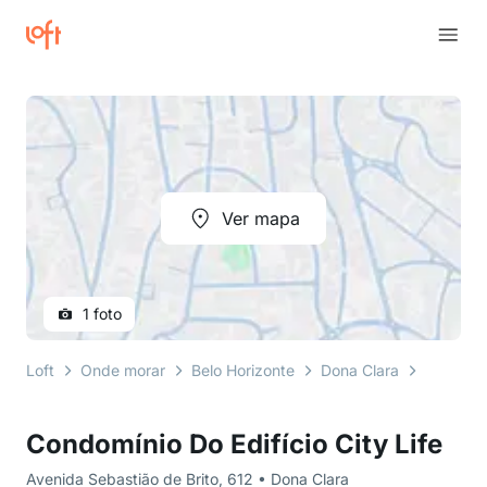
Ver mapa
1 foto
Loft
Onde morar
Belo Horizonte
Dona Clara
Avenida 
Condomínio Do Edifício City Life
Avenida Sebastião de Brito, 612 • Dona Clara