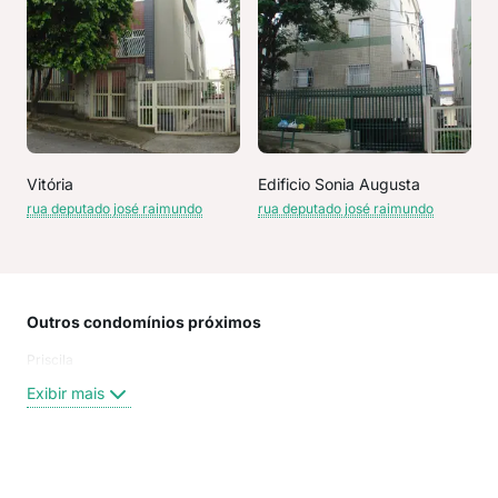
Vitória
Edificio Sonia Augusta
rua deputado josé raimundo
rua deputado josé raimundo
Outros condomínios próximos
Rua
Priscila
Rua
Rua
Exibir mais
Rua
Rua 
Rua
Rua