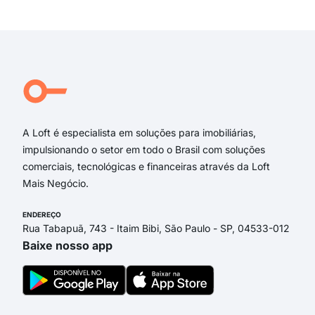
Exi
rua 
rua
rua
rua 
rua
Leo
A Loft é especialista em soluções para imobiliárias,
impulsionando o setor em todo o Brasil com soluções
comerciais, tecnológicas e financeiras através da Loft
Mais Negócio.
ENDEREÇO
Rua Tabapuã, 743 - Itaim Bibi, São Paulo - SP, 04533-012
Baixe nosso app