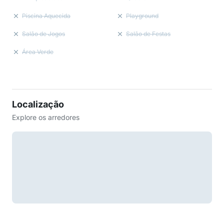
Piscina Aquecida
Playground
Salão de Jogos
Salão de Festas
Área Verde
Localização
Explore os arredores