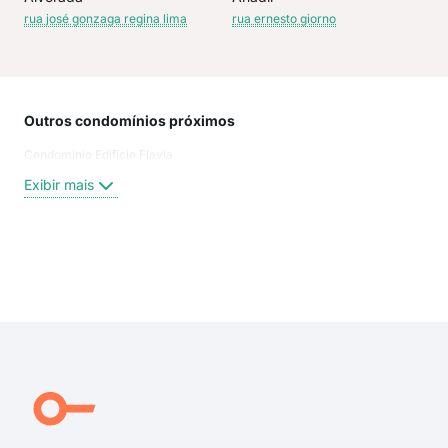
rua josé gonzaga regina lima
rua ernesto giorno
Outros condomínios próximos
Rua
Condominio Edificio Flavia
Joã
Jos
Exibir mais
Jos
rua 
rua 
rua 
Exi
rua 
Rua
Rua 
Del
Zeni
Rua