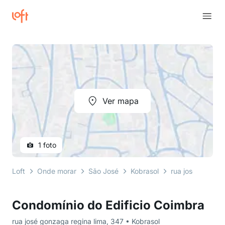
Ver mapa
1 foto
Loft
Onde morar
São José
Kobrasol
rua josé gonzaga
Condomínio do Edificio Coimbra
rua josé gonzaga regina lima, 347 • Kobrasol