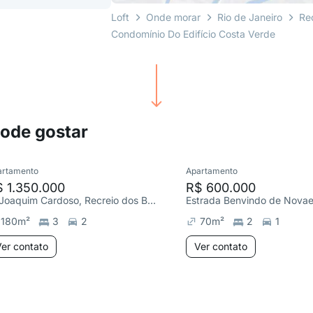
Loft
Onde morar
Rio de Janeiro
Re
Condomínio Do Edifício Costa Verde
pode gostar
artamento
Apartamento
 1.350.000
R$ 600.000
R. Joaquim Cardoso, Recreio dos Bandeirantes
180
m²
3
2
70
m²
2
1
er contato
Ver contato