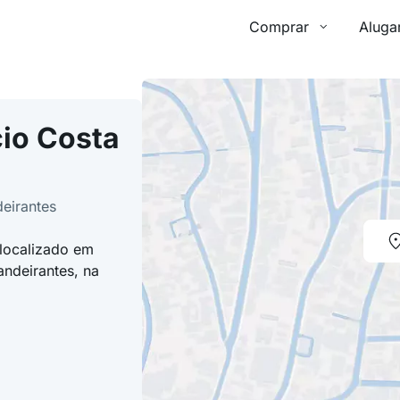
Comprar
Aluga
io Costa
deirantes
 localizado em
andeirantes, na