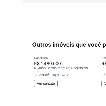
Outros imóveis que você 
Cobertura
Ap
R$ 1.480.000
R$
R. João Barros Moreira, Recreio dos Bandeirantes
226
m²
3
2
Ver contato
V