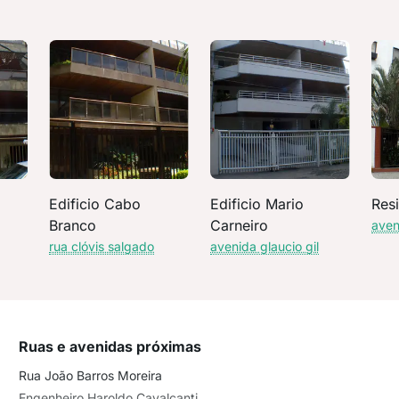
Edificio Cabo
Edificio Mario
Resi
Branco
Carneiro
aven
rua clóvis salgado
avenida glaucio gil
Ruas e avenidas próximas
Rua João Barros Moreira
Engenheiro Haroldo Cavalcanti