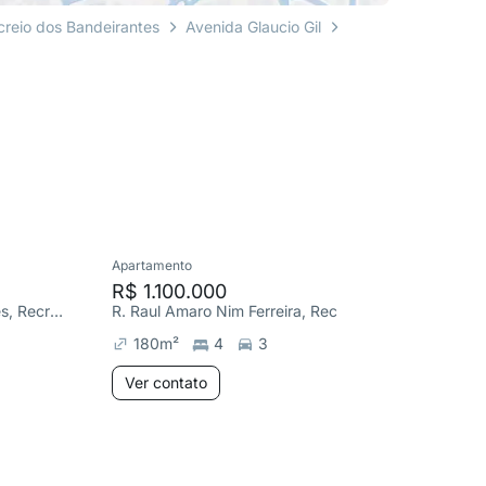
creio dos Bandeirantes
Avenida Glaucio Gil
Apartamento
Cobertura
R$ 1.100.000
R$ 1.1
Estrada Benvindo de Novaes, Recreio dos Bandeirantes
R. Raul Amaro Nim Ferreira, Recreio dos Bandeirantes
180
m²
4
3
298
m
Ver contato
Ver co