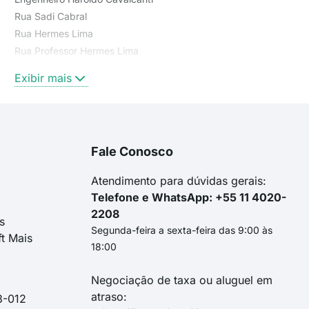
Rua Sadi Cabral
Rua Hermes Lima
Rua Professor Hermes Lima
avenida glaucio gil
Exibir mais
rua professor motta maia
rua clóvis salgado
rua hugo panasco alvim
rua alfredo mesquita
Fale Conosco
rua sadi cabral
rua joão barros moreira
Atendimento para dúvidas gerais:
Telefone e WhatsApp: +55 11 4020-
2208
s
Segunda-feira a sexta-feira das 9:00 às
ft Mais
18:00
Negociação de taxa ou aluguel em
atraso:
3-012